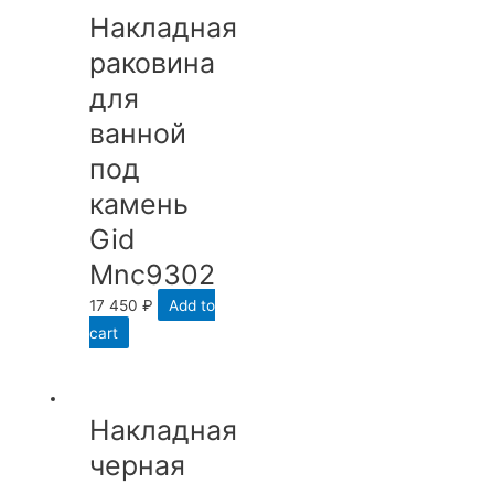
Накладная
раковина
для
ванной
под
камень
Gid
Mnc9302
17 450
₽
Add to
cart
Накладная
черная