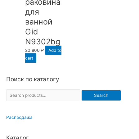
раковина
для
ванной
Gid
N9302bg
20 800
₽
Add to
cart
Поиск по каталогу
S
Search
e
a
Распродажа
r
c
h
Каталог