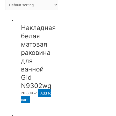
Накладная
белая
матовая
раковина
для
ванной
Gid
N9302wg
20 800
₽
Add to
cart