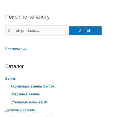
Поиск по каталогу
S
Search
e
a
Распродажа
r
c
h
Каталог
f
o
Ванны
r
Акриловые ванны Santek
:
Чугунные ванны
Стальные ванны ВИЗ
Душевые кабины