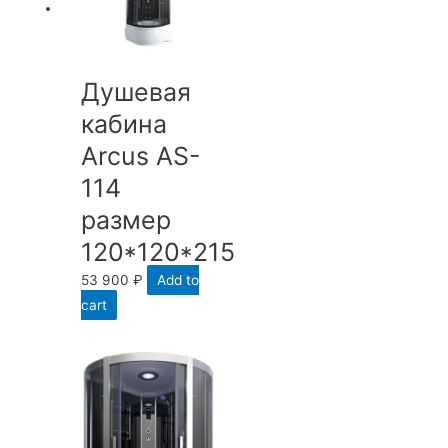
Душевая
кабина
Arcus AS-
114
размер
120*120*215
53 900
₽
Add to
cart