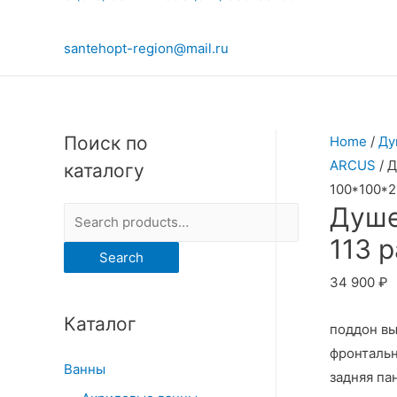
santehopt-region@mail.ru
Поиск по
Home
/
Ду
ARCUS
/ 
каталогу
100*100*2
Душе
S
e
113 
Search
a
34 900
₽
r
Каталог
c
поддон в
h
фронтальн
Ванны
f
задняя па