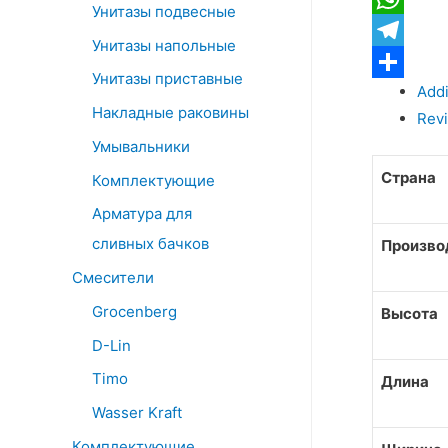
Унитазы подвесные
quantity
WhatsApp
Унитазы напольные
Telegram
Унитазы приставные
Addi
Отправит
Накладные раковины
Revi
Умывальники
Страна
Комплектующие
Арматура для
сливных бачков
Произво
Смесители
Grocenberg
Высота
D-Lin
Timo
Длина
Wasser Kraft
Комплектующие