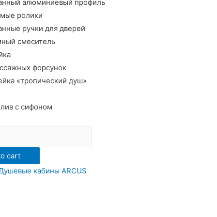
анный алюминиевый профиль
емые ролики
нные ручки для дверей
мный смеситель
йка
ассажных форсунок
ейка «тропический душ»
лив с сифоном
o cart
Душевые кабины ARCUS
15