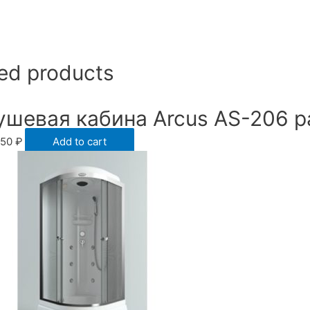
ed products
ушевая кабина Arcus AS-206 
850
₽
Add to cart