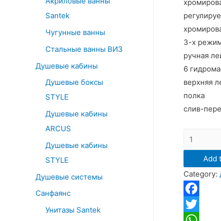
Акриловые ванны
o
хромиров
Santek
регулиру
r
хромирова
:
Чугунные ванны
3-х режи
Стальные ванны ВИЗ
ручная ле
Душевые кабины
6 гидром
Душевые боксы
верхняя л
полка
STYLE
слив-пере
Душевые кабины
ARCUS
Душевая
Душевые кабины
кабина
Add t
STYLE
Arcus
Category:
AS-
Душевые системы
113
Санфаянс
размер
Facebook
Унитазы Santek
100*100*2
Twitter