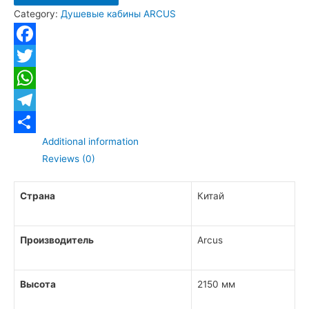
Category:
Душевые кабины ARCUS
AS-
112
размер
Facebook
80*80*215
Twitter
quantity
WhatsApp
Telegram
Additional information
Отправить
Reviews (0)
Страна
Китай
Производитель
Arcus
Высота
2150 мм