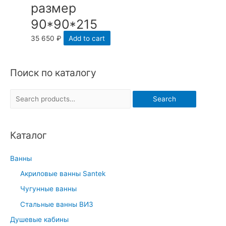
размер
90*90*215
35 650
₽
Add to cart
Поиск по каталогу
S
Search
e
a
Каталог
r
c
Ванны
h
Акриловые ванны Santek
f
Чугунные ванны
o
r
Стальные ванны ВИЗ
:
Душевые кабины