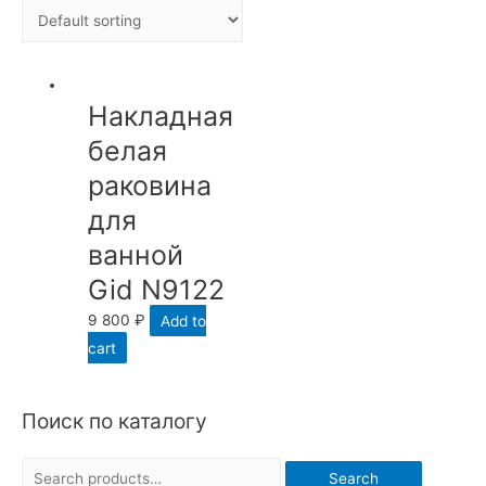
Накладная
белая
раковина
для
ванной
Gid N9122
9 800
₽
Add to
cart
Поиск по каталогу
S
Search