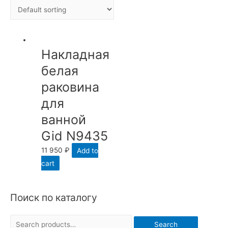
Накладная
белая
раковина
для
ванной
Gid N9435
11 950
₽
Add to
cart
Поиск по каталогу
S
Search