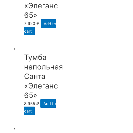
«Элеганс
65»
7 620
₽
Add to
cart
Тумба
напольная
Санта
«Элеганс
65»
8 955
₽
Add to
cart