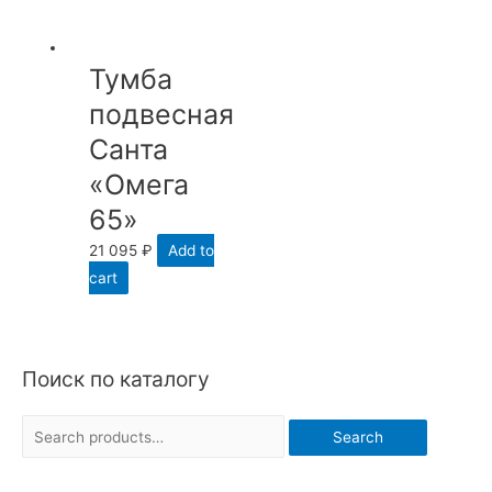
Тумба
подвесная
Санта
«Омега
65»
21 095
₽
Add to
cart
Поиск по каталогу
S
Search
e
a