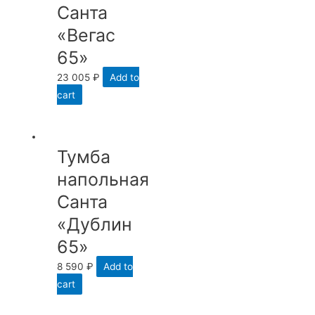
Санта
«Вегас
65»
23 005
₽
Add to
cart
Тумба
напольная
Санта
«Дублин
65»
8 590
₽
Add to
cart