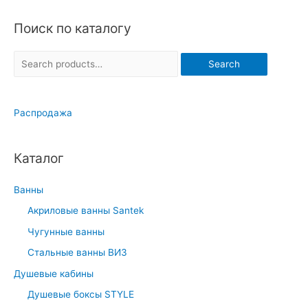
Поиск по каталогу
S
Search
e
a
Распродажа
r
c
h
Каталог
f
o
Ванны
r
Акриловые ванны Santek
:
Чугунные ванны
Стальные ванны ВИЗ
Душевые кабины
Душевые боксы STYLE