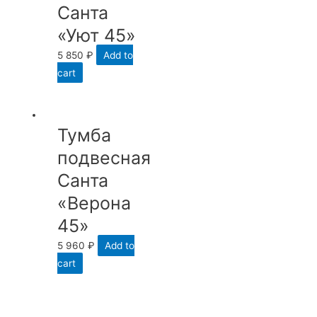
Санта
«Уют 45»
5 850
₽
Add to
cart
Тумба
подвесная
Санта
«Верона
45»
5 960
₽
Add to
cart