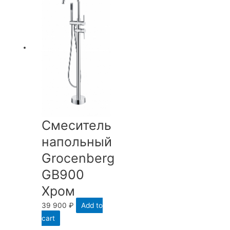
Смеситель
напольный
Groсenberg
GB900
Хром
39 900
₽
Add to
cart