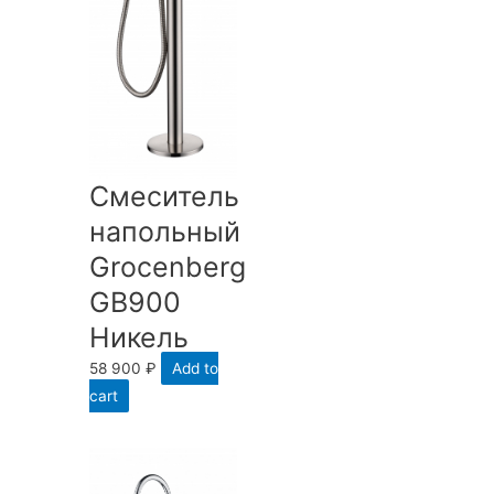
Смеситель
напольный
Groсenberg
GB900
Никель
58 900
₽
Add to
cart