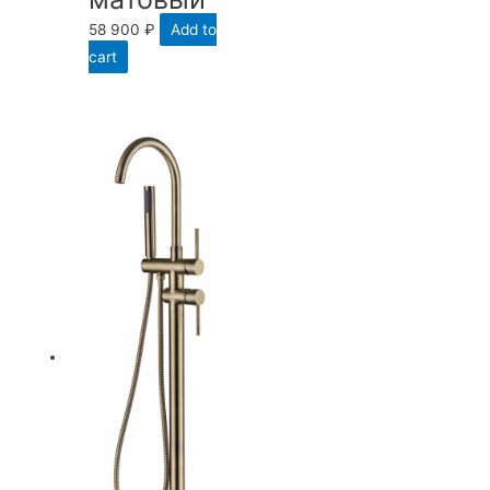
58 900
₽
Add to
cart