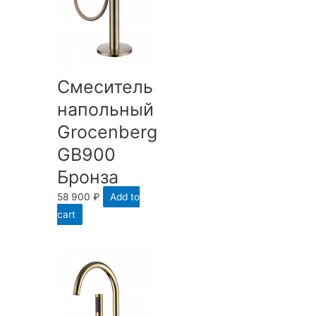
Смеситель
напольный
Groсenberg
GB900
Бронза
58 900
₽
Add to
cart