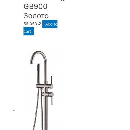
GB900
Золото
56 050
₽
Add to
cart