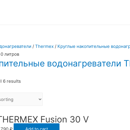
донагреватели
/
Thermex
/
Круглые накопительные водонаг
0 литров
пительные водонагреватели T
l 6 results
THERMEX Fusion 30 V
 790
₽
Add to cart