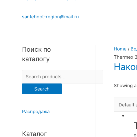
santehopt-region@mail.ru
Поиск по
Home
/
Во
Thermex 3
каталогу
Нако
S
e
Showing al
Search
a
r
c
Распродажа
h
f
Каталог
9