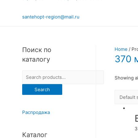
santehopt-region@mail.ru
Поиск по
Home
/ Pr
370 
каталогу
S
Showing al
e
Search
a
r
c
Распродажа
h
3
f
Каталог