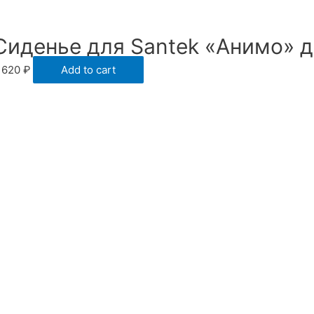
Сиденье для Santek «Анимо» 
 620
₽
Add to cart