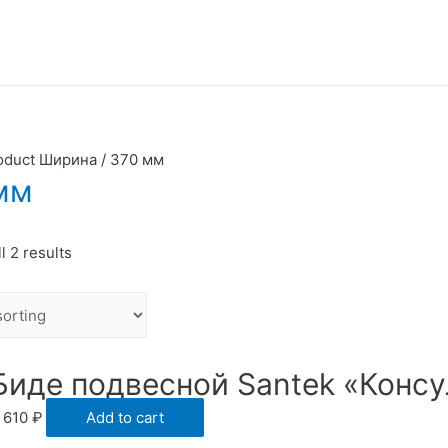
oduct Ширина / 370 мм
мм
l 2 results
Биде подвесной Santek «Консу
 610
₽
Add to cart