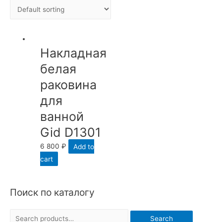
Накладная
белая
раковина
для
ванной
Gid D1301
6 800
₽
Add to
cart
Поиск по каталогу
S
Search