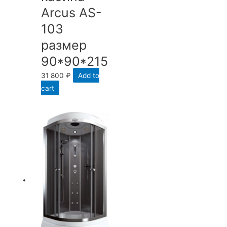
Arcus AS-
103
размер
90*90*215
31 800
₽
Add to
cart