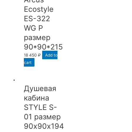
Ecostyle
ES-322
WG P
размер
90*90*215
18 450
₽
Add to
cart
Душевая
кабина
STYLE S-
01 размер
90х90х194