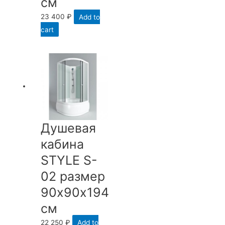
см
23 400
₽
Add to
cart
Душевая
кабина
STYLE S-
02 размер
90х90х194
см
22 250
₽
Add to