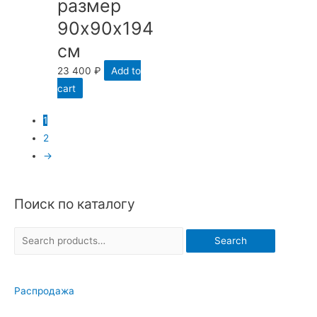
размер
90х90х194
см
23 400
₽
Add to
cart
1
2
→
Поиск по каталогу
S
Search
e
a
Распродажа
r
c