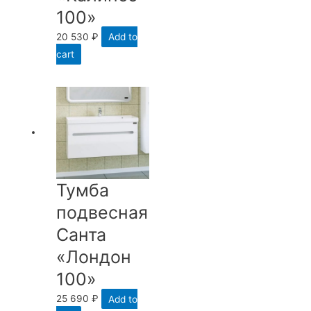
100»
20 530
₽
Add to
cart
Тумба
подвесная
Санта
«Лондон
100»
25 690
₽
Add to