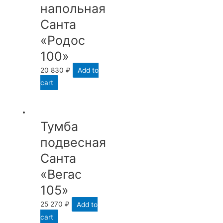
напольная
Санта
«Родос
100»
20 830
₽
Add to
cart
Тумба
подвесная
Санта
«Вегас
105»
25 270
₽
Add to
cart