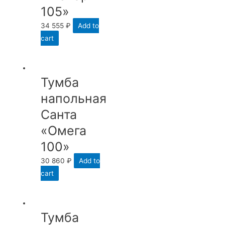
105»
34 555
₽
Add to
cart
Тумба
напольная
Санта
«Омега
100»
30 860
₽
Add to
cart
Тумба