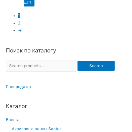
cart
1
2
→
Поиск по каталогу
S
Search
e
a
Распродажа
r
c
h
Каталог
f
o
Ванны
r
Акриловые ванны Santek