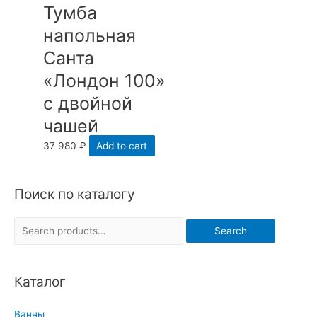
Тумба
напольная
Санта
«Лондон 100»
с двойной
чашей
37 980
₽
Add to cart
Поиск по каталогу
S
Search
e
a
Каталог
r
c
Ванны