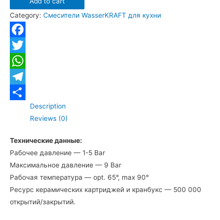
Add to cart
WasserKRAFT
Category:
Смесители WasserKRAFT для кухни
Alme
1507
для
Facebook
кухни
Twitter
quantity
WhatsApp
Telegram
Description
Отправить
Reviews (0)
Технические данные:
Рабочее давление — 1-5 Bar
Максимальное давление — 9 Bar
Рабочая температура — opt. 65°, max 90°
Ресурс керамических картриджей и кранбукс — 500 000
открытий/закрытий.