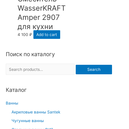
WasserKRAFT
Amper 2907
для кухни
4 100
₽
Add to cart
Поиск по каталогу
S
Search
e
a
Каталог
r
c
Ванны
h
Акриловые ванны Santek
f
Чугунные ванны
o