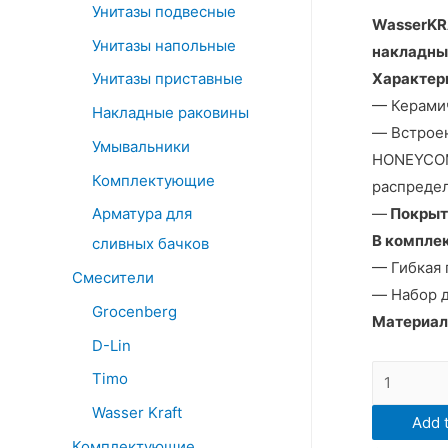
Унитазы подвесные
WasserKR
Унитазы напольные
накладны
Характер
Унитазы приставные
— Керамич
Накладные раковины
— Встроен
Умывальники
HONEYCOM
Комплектующие
распредел
—
Покрыти
Арматура для
В комплек
сливных бачков
— Гибкая 
Смесители
— Набор 
Grocenberg
Материал
D-Lin
2030Н
Timo
Смесител
Wasser Kraft
Add t
для
Комплектующие