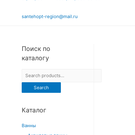
santehopt-region@mail.ru
Поиск по
каталогу
S
e
Search
a
r
Каталог
c
h
Ванны
f