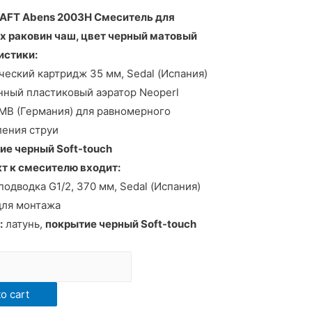
AFT Abens 2003H Смеситель для
х раковин чаш, цвет черный матовый
истики:
еский картридж 35 мм, Sedal (Испания)
ный пластиковый аэратор Neoperl
B (Германия) для равномерного
ения струи
е черный Soft-touch
т к смесителю входит:
подводка G1/2, 370 мм, Sedal (Испания)
для монтажа
:
латунь,
покрытие черный Soft-touch
ь
o cart