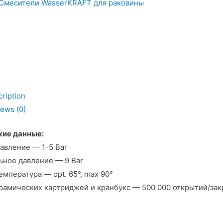
Смесители WasserKRAFT для раковины
AFT
ription
ь
ews (0)
кие данные:
авление — 1-5 Bar
ное давление — 9 Bar
емпература — opt. 65°, max 90°
рамических картриджей и кранбукс — 500 000 открытий/зак