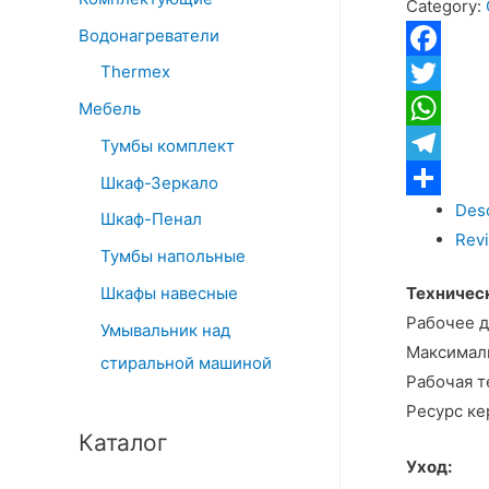
Category:
раковины
Водонагреватели
высокий
WasserKR
Thermex
Facebook
Abens
Twitter
Мебель
2003H
WhatsApp
Тумбы комплект
черный
Telegram
Шкаф-Зеркало
матовый
Desc
Отправит
quantity
Шкаф-Пенал
Revi
Тумбы напольные
Шкафы навесные
Техничес
Рабочее д
Умывальник над
Максималь
стиральной машиной
Рабочая т
Ресурс ке
Каталог
Уход: