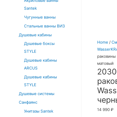
Акриловые ванны
o
Santek
r
:
Чугунные ванны
Стальные ванны ВИЗ
Душевые кабины
Home
/
См
Душевые боксы
WasserKR
STYLE
раковины
Душевые кабины
матовый
ARCUS
2030
Душевые кабины
рако
STYLE
Wass
Душевые системы
черн
Санфаянс
14 990
₽
Унитазы Santek