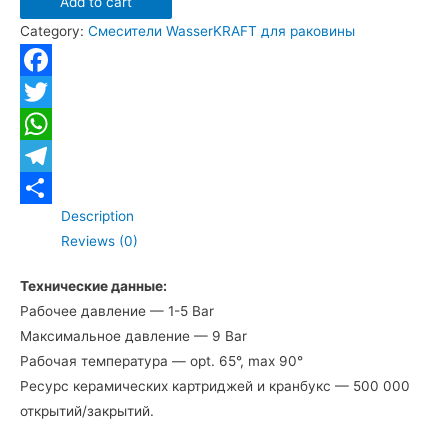
Add to cart
WasserKRAFT
Category:
Смесители WasserKRAFT для раковины
Salm
2703
для
Facebook
раковины
Twitter
quantity
WhatsApp
Telegram
Description
Отправить
Reviews (0)
Технические данные:
Рабочее давление — 1-5 Bar
Максимальное давление — 9 Bar
Рабочая температура — opt. 65°, max 90°
Ресурс керамических картриджей и кранбукс — 500 000
открытий/закрытий.