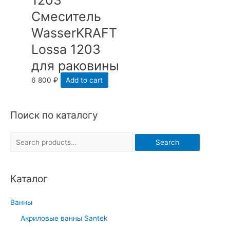
1203
Смеситель
WasserKRAFT
Lossa 1203
для раковины
6 800
₽
Add to cart
Поиск по каталогу
S
Search
e
a
Каталог
r
c
Ванны
h
Акриловые ванны Santek
f