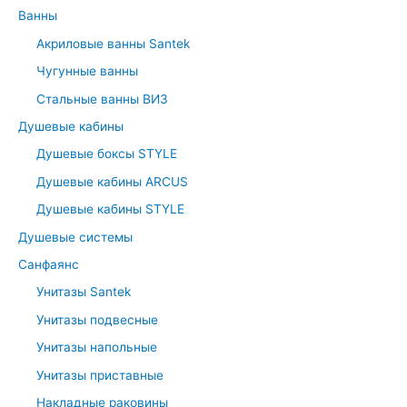
c
Ванны
h
Акриловые ванны Santek
f
Чугунные ванны
o
r
Стальные ванны ВИЗ
:
Душевые кабины
Душевые боксы STYLE
Душевые кабины ARCUS
Душевые кабины STYLE
Душевые системы
Санфаянс
Унитазы Santek
Унитазы подвесные
Унитазы напольные
Унитазы приставные
Накладные раковины