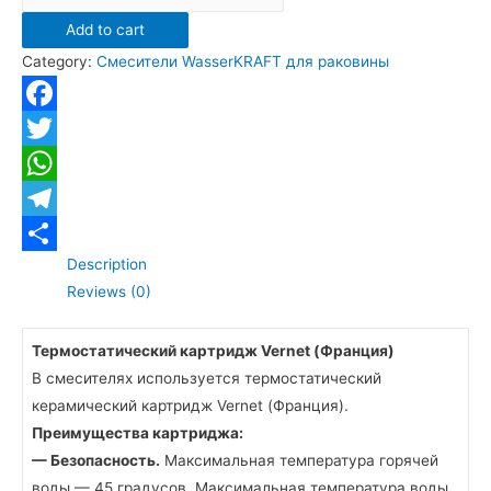
Смеситель
Add to cart
WasserKRAFT
Category:
Смесители WasserKRAFT для раковины
Main
4103
Termo
Facebook
для
Twitter
раковины
WhatsApp
quantity
Telegram
Description
Отправить
Reviews (0)
Термостатический картридж Vernet (Франция)
В смесителях используется термостатический
керамический картридж Vernet (Франция).
Преимущества картриджа:
— Безопасность.
Максимальная температура горячей
воды — 45 градусов. Максимальная температура воды