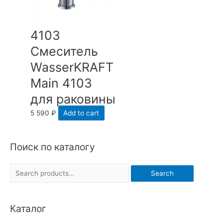
4103
Смеситель
WasserKRAFT
Main 4103
для раковины
5 590
₽
Add to cart
Поиск по каталогу
S
Search
e
a
Каталог
r