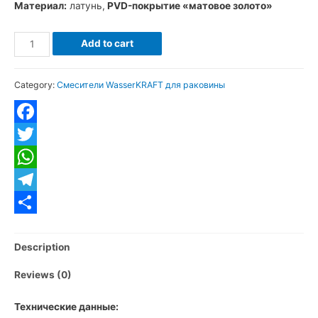
Материал:
латунь,
PVD-покрытие «матовое золото»
5503Н
Add to cart
Смеситель
для
Category:
Смесители WasserKRAFT для раковины
раковины
высокий
WasserKRAFT
Facebook
Aisch
Twitter
5503H
WhatsApp
матовое
золото
Telegram
quantity
Отправить
Description
Reviews (0)
Технические данные: