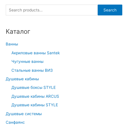
S
Search
e
a
Каталог
r
c
Ванны
h
Акриловые ванны Santek
f
Чугунные ванны
o
r
Стальные ванны ВИЗ
:
Душевые кабины
Душевые боксы STYLE
Душевые кабины ARCUS
Душевые кабины STYLE
Душевые системы
Санфаянс