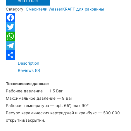
Add to cart
WasserKRAFT
Category:
Смесители WasserKRAFT для раковины
Vils
5603
для
Facebook
раковины
Twitter
quantity
WhatsApp
Telegram
Description
Отправить
Reviews (0)
Технические данные:
Рабочее давление — 1-5 Bar
Максимальное давление — 9 Bar
Рабочая температура — opt. 65°, max 90°
Ресурс керамических картриджей и кранбукс — 500 000
открытий/закрытий.