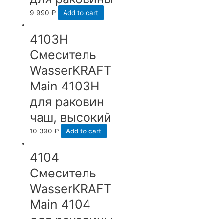
9 990
₽
Add to cart
4103Н
Смеситель
WasserKRAFT
Main 4103H
для раковин
чаш, высокий
10 390
₽
Add to cart
4104
Смеситель
WasserKRAFT
Main 4104