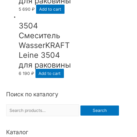
для раковины
5 690
₽
Add to cart
3504
Смеситель
WasserKRAFT
Leine 3504
для раковины
6 190
₽
Add to cart
Поиск по каталогу
S
Search
e
a
Каталог
r