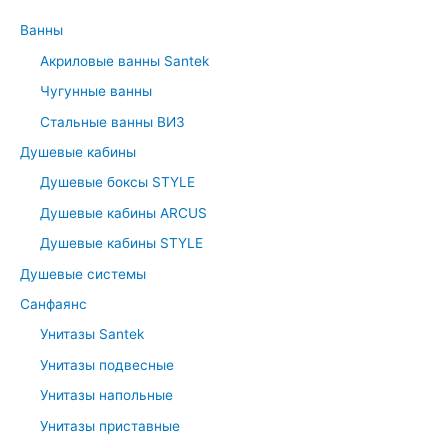
c
Ванны
h
Акриловые ванны Santek
f
Чугунные ванны
o
r
Стальные ванны ВИЗ
:
Душевые кабины
Душевые боксы STYLE
Душевые кабины ARCUS
Душевые кабины STYLE
Душевые системы
Санфаянс
Унитазы Santek
Унитазы подвесные
Унитазы напольные
Унитазы приставные