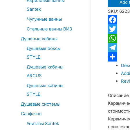
Акриловые ванны
o
Add t
унитаз
Santek
r
SKU:
622
микролиф
:
Чугунные ванны
дюроплас
Gid
Стальные ванны ВИЗ
Facebook
Tr2130
Twitter
Душевые кабины
quantity
WhatsApp
Душевые боксы
Telegram
STYLE
Desc
Отправит
Душевые кабины
Addi
ARCUS
Revi
Душевые кабины
STYLE
Описание
Керамичес
Душевые системы
стоимости
Санфаянс
Керамичес
Унитазы Santek
привлекае