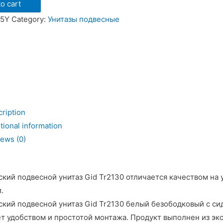
o cart
35Y
Category:
Унитазы подвесные
т
т
ription
ь
tional information
ews (0)
кий подвесной унитаз Gid Tr2130 отличается качеством на 
.
кий подвесной унитаз Gid Tr2130 белый безободковый с с
т удобством и простотой монтажа. Продукт выполнен из эк