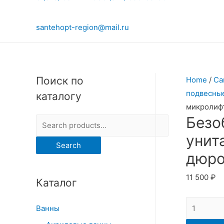
santehopt-region@mail.ru
Поиск по
Home
/
Са
подвесны
каталогу
микролифт
Безо
S
e
унит
Search
a
дюро
r
11 500
₽
Каталог
c
h
Безободк
Ванны
f
подвесно