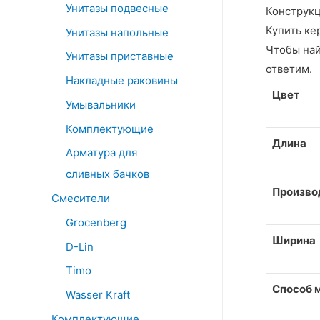
Унитазы подвесные
Конструкц
Купить ке
Унитазы напольные
Чтобы най
Унитазы приставные
ответим.
Накладные раковины
Цвет
Умывальники
Комплектующие
Длина
Арматура для
сливных бачков
Произво
Смесители
Grocenberg
Ширина
D-Lin
Timo
Способ 
Wasser Kraft
Комплектующие