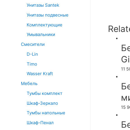
Унитазы Santek
Унитазы подвесные
Комплектующие
Relat
Умывальники
Смесители
Б
D-Lin
Gi
Timo
11 
Wasser Kraft
Мебель
Б
Тумбы комплект
м
Шкаф-Зеркало
15 
Тумбы напольные
Б
Шкаф-Пенал