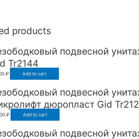
ed products
езободковый подвесной унита
d Tr2144
500
₽
Add to cart
езободковый подвесной унита
икролифт дюропласт Gid Tr21
900
₽
Add to cart
езободковый подвесной унита