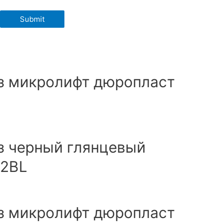
з микролифт дюропласт
з черный глянцевый
22BL
з микролифт дюропласт