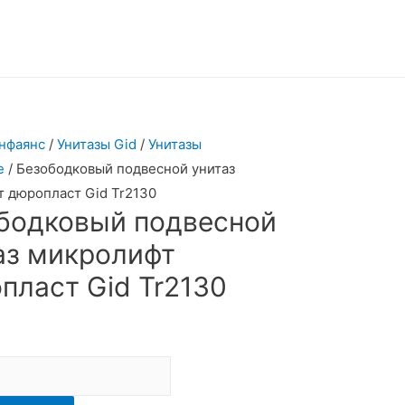
нфаянс
/
Унитазы Gid
/
Унитазы
е
/ Безободковый подвесной унитаз
 дюропласт Gid Tr2130
бодковый подвесной
аз микролифт
пласт Gid Tr2130
овый
й