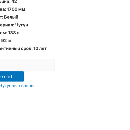
бина: 42
на:
1700 мм
т:
Белый
ериал:
Чугун
ем: 138
л
 92
кг
антийный срок:
10 лет
o cart
Чугунные ванны