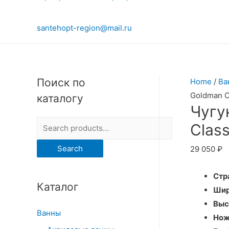
santehopt-region@mail.ru
Поиск по
Home
/
Ва
Goldman C
каталогу
Чугу
S
Clas
e
Search
29 050
₽
a
r
Стр
Каталог
c
Шир
h
Выс
Ванны
f
Нож