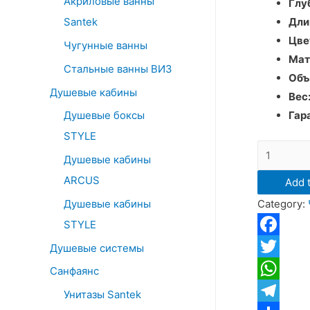
Акриловые ванны
o
Глу
Santek
Дли
r
Цве
:
Чугунные ванны
Мат
Стальные ванны ВИЗ
Объ
Душевые кабины
Вес:
Душевые боксы
Гар
STYLE
Чугунная
Душевые кабины
ванна
ARCUS
Add t
Goldman
Душевые кабины
Category:
Classic
170x70
STYLE
quantity
Facebook
Душевые системы
Twitter
Санфаянс
WhatsApp
Унитазы Santek