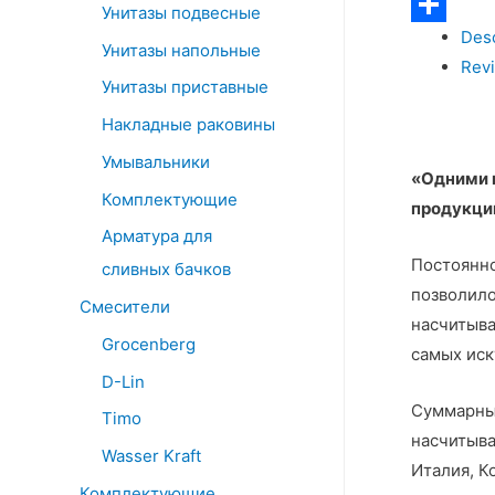
Telegram
Унитазы подвесные
Desc
Отправит
Унитазы напольные
Revi
Унитазы приставные
Накладные раковины
Умывальники
«
Одними 
Комплектующие
продукции
Арматура для
Постоянно
сливных бачков
позволило
Смесители
насчитыва
Grocenberg
самых иск
D-Lin
Суммарный
Timo
насчитыва
Wasser Kraft
Италия, К
Комплектующие