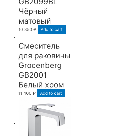
GB2099BL
Чёрный
матовый
10 350
₽
Add to cart
Cмеситель
для раковины
Grocenberg
GB2001
Белый хром
11 400
₽
Add to cart