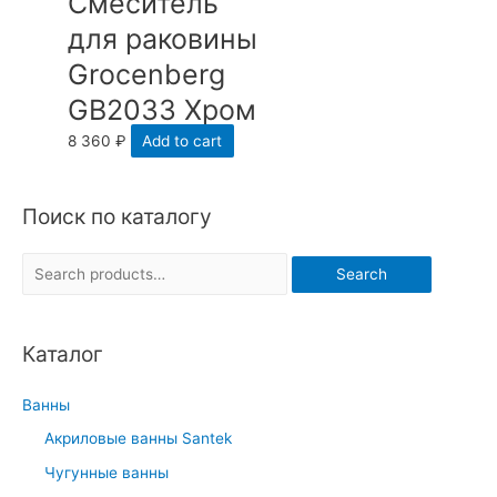
Cмеситель
для раковины
Grocenberg
GB2033 Хром
8 360
₽
Add to cart
Поиск по каталогу
S
Search
e
a
Каталог
r
c
Ванны
h
Акриловые ванны Santek
f
Чугунные ванны
o