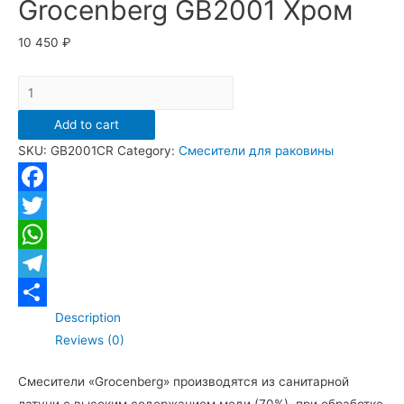
Grocenberg GB2001 Хром
10 450
₽
Cмеситель
для
Add to cart
раковины
SKU:
GB2001CR
Category:
Смесители для раковины
Grocenberg
GB2001
Хром
Facebook
quantity
Twitter
WhatsApp
Telegram
Description
Отправить
Reviews (0)
Смесители «Grocenberg» производятся из санитарной
латуни с высоким содержанием меди (70%), при обработке