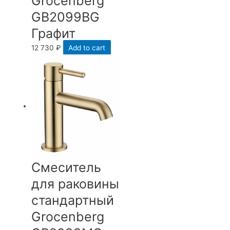
Grocenberg
GB2099BG
Графит
12 730
₽
Add to cart
Смеситель
для раковины
стандартный
Grocenberg