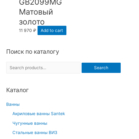
GB2099MG
Матовый
золото
11 970
₽
Add to cart
Поиск по каталогу
S
Search
e
a
Каталог
r
c
Ванны
h
Акриловые ванны Santek
f
Чугунные ванны
o
r
Стальные ванны ВИЗ