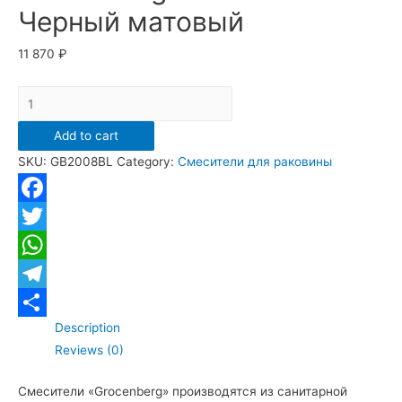
Черный матовый
11 870
₽
Cмеситель
для
Add to cart
раковины
SKU:
GB2008BL
Category:
Смесители для раковины
Grocenberg
GB2008
Черный
Facebook
матовый
Twitter
quantity
WhatsApp
Telegram
Description
Отправить
Reviews (0)
Смесители «Grocenberg» производятся из санитарной