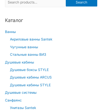
S
Search
e
a
Каталог
r
c
Ванны
h
Акриловые ванны Santek
f
Чугунные ванны
o
r
Стальные ванны ВИЗ
:
Душевые кабины
Душевые боксы STYLE
Душевые кабины ARCUS
Душевые кабины STYLE
Душевые системы
Санфаянс
Унитазы Santek