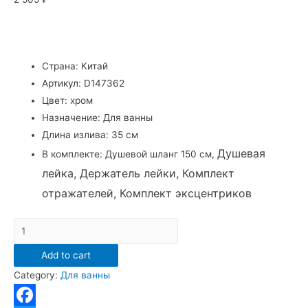
Страна: Китай
Артикул: D147362
Цвет: хром
Назначение: Для ванны
Длина излива: 35 см
Душевая
В комплекте: Душевой шланг 150 см,
лейка, Держатель лейки, Комплект
отражателей, Комплект эксцентриков
D147362
Смеситель
Add to cart
для
Category:
Для ванны
ванны
D-