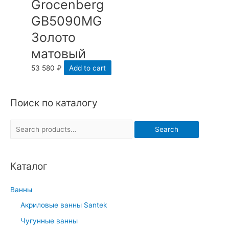
Grocenberg
GB5090MG
Золото
матовый
53 580
₽
Add to cart
Поиск по каталогу
S
Search
e
a
Каталог
r
c
Ванны
h
Акриловые ванны Santek
f
Чугунные ванны
o