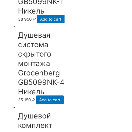
GB5099NK-1
Никель
38 950
₽
Add to cart
Душевая
система
скрытого
монтажа
Grocenberg
GB5099NK-4
Никель
35 150
₽
Add to cart
Душевой
комплект