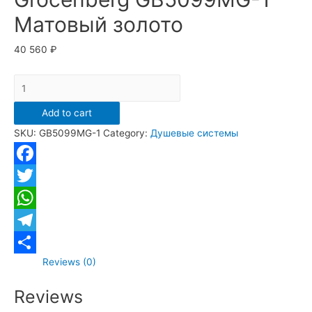
Матовый золото
40 560
₽
Душевая
система
Add to cart
скрытого
SKU:
GB5099MG-1
Category:
Душевые системы
монтажа
Grocenberg
GB5099MG-
Facebook
1
Twitter
Матовый
WhatsApp
золото
quantity
Telegram
Reviews (0)
Отправить
Reviews