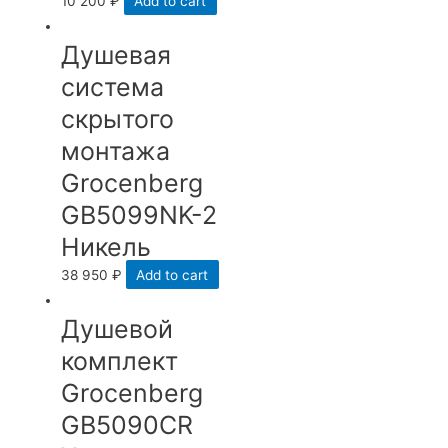
10 200
₽
Add to cart
Душевая
система
скрытого
монтажа
Grocenberg
GB5099NK-2
Никель
38 950
₽
Add to cart
Душевой
комплект
Grocenberg
GB5090CR