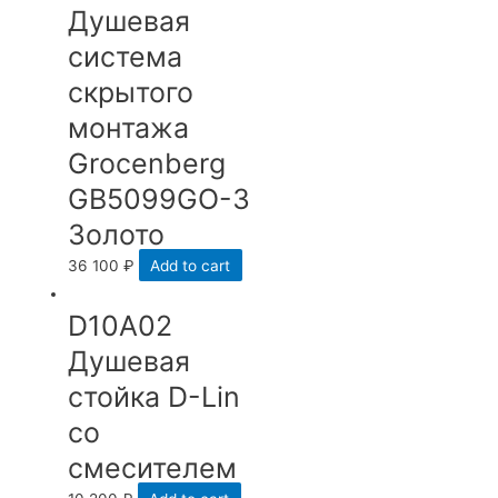
Душевая
система
скрытого
монтажа
Grocenberg
GB5099GO-3
Золото
36 100
₽
Add to cart
D10A02
Душевая
стойка D-Lin
со
смесителем