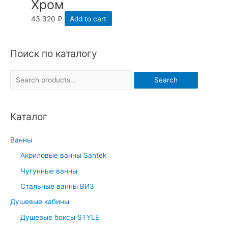
Хром
43 320
₽
Add to cart
Поиск по каталогу
S
Search
e
a
Каталог
r
c
Ванны
h
Акриловые ванны Santek
f
Чугунные ванны
o
r
Стальные ванны ВИЗ
:
Душевые кабины
Душевые боксы STYLE