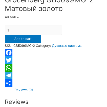
Матовый золото
40 560
₽
Душевая
система
Add to cart
скрытого
SKU:
GB5099MG-2
Category:
Душевые системы
монтажа
Grocenberg
GB5099MG-
Facebook
2
Twitter
Матовый
WhatsApp
золото
quantity
Telegram
Reviews (0)
Отправить
Reviews