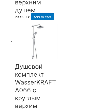
верхним
душем
23 990
₽
Add to cart
Душевой
комплект
WasserKRAFT
А066 с
круглым
верхим