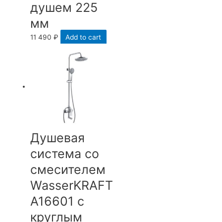
душем 225
мм
11 490
₽
Add to cart
Душевая
система со
смесителем
WasserKRAFT
А16601 с
круглым