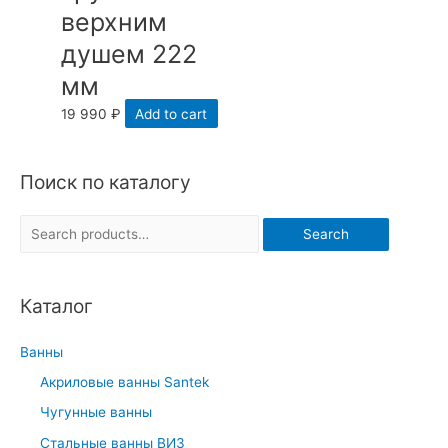
верхним
душем 222
мм
19 990
₽
Add to cart
Поиск по каталогу
S
Search
e
a
Каталог
r
c
Ванны
h
Акриловые ванны Santek
f
Чугунные ванны
o
r
Стальные ванны ВИЗ