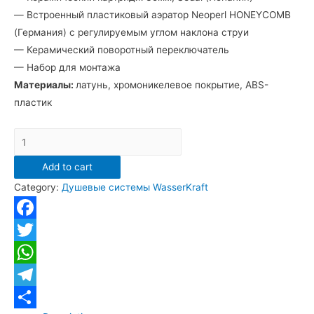
— Встроенный пластиковый аэратор Neoperl HONEYCOMB
(Германия) с регулируемым углом наклона струи
— Керамический поворотный переключатель
— Набор для монтажа
Материалы:
латунь, хромоникелевое покрытие, ABS-
пластик
Душевая
система
Add to cart
WasserKraft
Category:
Душевые системы WasserKraft
A17701
со
смесителем
Facebook
и
Twitter
квадратным
WhatsApp
верхним
душем
Telegram
quantity