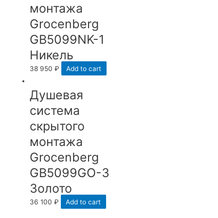
монтажа
Grocenberg
GB5099NK-1
Никель
38 950
₽
Add to cart
Душевая
система
скрытого
монтажа
Grocenberg
GB5099GO-3
Золото
36 100
₽
Add to cart