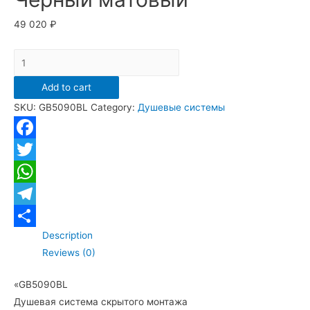
49 020
₽
Душевой
комплект
Add to cart
Grocenberg
SKU:
GB5090BL
Category:
Душевые системы
GB5090BL
Черный
матовый
Facebook
quantity
Twitter
WhatsApp
Telegram
Description
Отправить
Reviews (0)
«GB5090BL
Душевая система скрытого монтажа