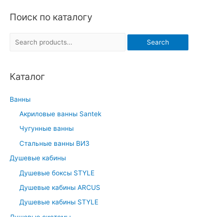
Поиск по каталогу
S
Search
e
a
Каталог
r
c
Ванны
h
Акриловые ванны Santek
f
Чугунные ванны
o
r
Стальные ванны ВИЗ
:
Душевые кабины
Душевые боксы STYLE
Душевые кабины ARCUS
Душевые кабины STYLE
Душевые системы