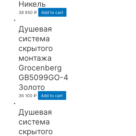
Никель
38 950
₽
Add to cart
Душевая
система
скрытого
монтажа
Grocenberg
GB5099GO-4
Золото
36 100
₽
Add to cart
Душевая
система
скрытого