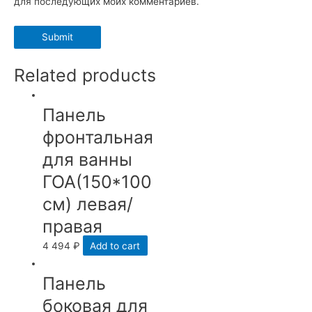
для последующих моих комментариев.
Related products
Панель
фронтальная
для ванны
ГОА(150*100
см) левая/
правая
4 494
₽
Add to cart
Панель
боковая для