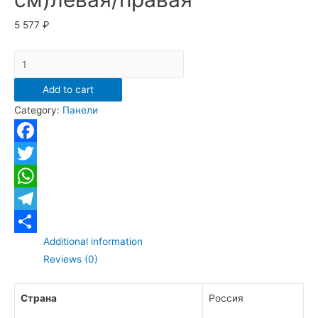
5 577
₽
Панель
фронтальная
Add to cart
для
Category:
Панели
ванны
ИБИЦА(150*100
см)левая/
Facebook
правая
Twitter
quantity
WhatsApp
Telegram
Additional information
Отправить
Reviews (0)
Страна
Россия