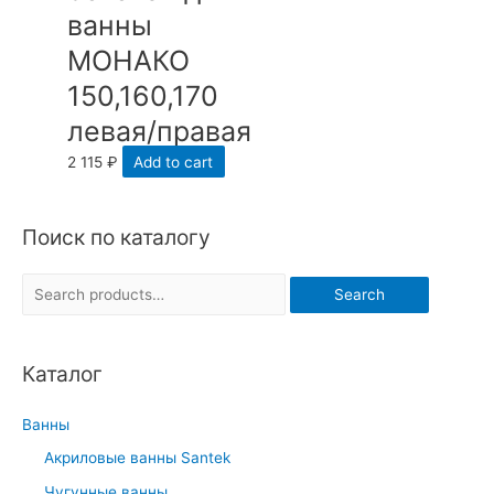
ванны
МОНАКО
150,160,170
левая/правая
2 115
₽
Add to cart
Поиск по каталогу
S
Search
e
a
Каталог
r
c
Ванны
h
Акриловые ванны Santek
f
Чугунные ванны