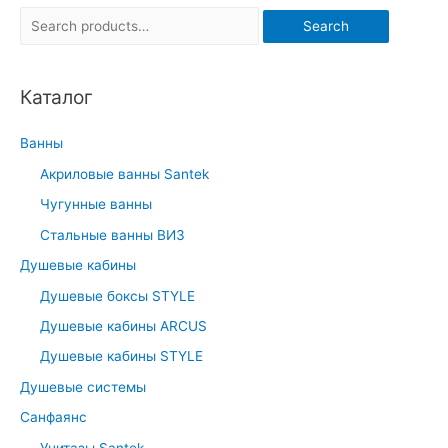
S
Search
e
a
Каталог
r
c
Ванны
h
Акриловые ванны Santek
f
Чугунные ванны
o
r
Стальные ванны ВИЗ
:
Душевые кабины
Душевые боксы STYLE
Душевые кабины ARCUS
Душевые кабины STYLE
Душевые системы
Санфаянс
Унитазы Santek