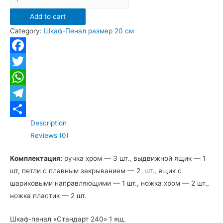
пенал
Add to cart
Санта
Category:
Шкаф-Пенал размер 20 см
"Стандарт
24"
1
Facebook
ящик
Twitter
quantity
WhatsApp
Telegram
Description
Отправить
Reviews (0)
Комплектация:
ручка хром — 3 шт., выдвижной ящик — 1
шт, петли с плавным закрыванием — 2 шт., ящик с
шариковыми направляющими — 1 шт., ножка хром — 2 шт.,
ножка пластик — 2 шт.
Шкаф-пенал «Стандарт 240» 1 ящ.