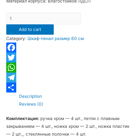
Материал корпуса: Влагостойкое ЛДСП
Шкаф-
пенал
Add to cart
Санта
Category:
Шкаф-пенал размер 60 см
"Виктория
60"
напольный/
Facebook
подвесной
Twitter
quantity
WhatsApp
Telegram
Description
Отправить
Reviews (0)
Комплектация:
ручка хром — 4 шт., петли с плавным
закрыванием — 4 шт., ножка хром — 2 шт., ножка пластик
— 2 шт.,, стеклянные полочки — 4 шт.