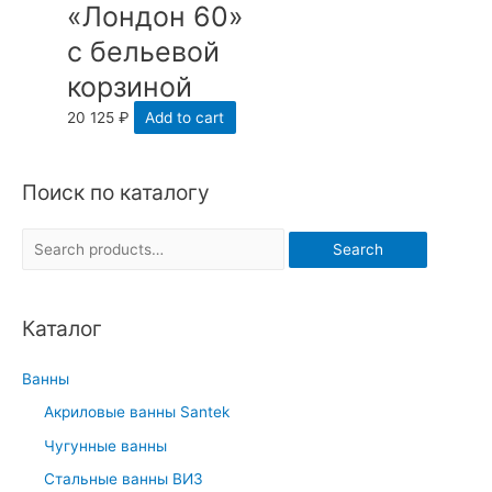
«Лондон 60»
с бельевой
корзиной
20 125
₽
Add to cart
Поиск по каталогу
S
Search
e
a
Каталог
r
c
Ванны
h
Акриловые ванны Santek
f
Чугунные ванны
o
r
Стальные ванны ВИЗ