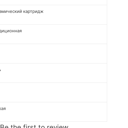
амический картридж
диционная
ь
кая
Be the first to review