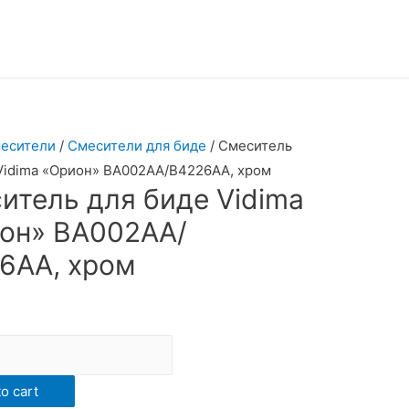
есители
/
Смесители для биде
/ Смеситель
Vidima «Орион» ВА002АА/В4226АА, хром
итель для биде Vidima
он» ВА002АА/
6АА, хром
ь
o cart