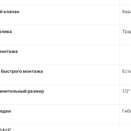
й клапан
Кер
злива
Тра
монтажа
 быстрого монтажа
Ест
инительный размер
1/2"
водки
Гиб
ews