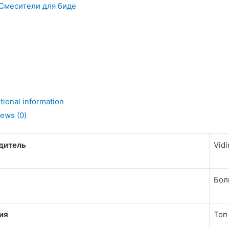
Смесители для биде
tional information
ь
ews (0)
дитель
Vid
Бол
ия
Топ