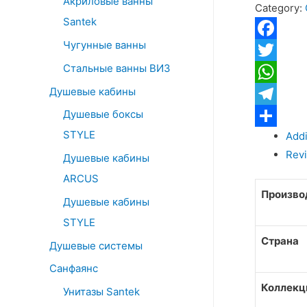
Акриловые ванны
o
Category:
Vidima
Santek
r
"Орион"
:
Чугунные ванны
ВА002АА/
Facebook
В4226АА,
Стальные ванны ВИЗ
Twitter
хром
Душевые кабины
WhatsApp
quantity
Душевые боксы
Telegram
STYLE
Addi
Отправит
Revi
Душевые кабины
ARCUS
Произво
Душевые кабины
STYLE
Страна
Душевые системы
Санфаянс
Коллекц
Унитазы Santek