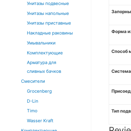
Унитазы подвесные
Запорны
Унитазы напольные
Унитазы приставные
Форма и
Накладные раковины
Умывальники
Способ 
Комплектующие
Арматура для
сливных бачков
Система
Смесители
Grocenberg
Присоед
D-Lin
Timo
Тип под
Wasser Kraft
Revi
Комплектующие