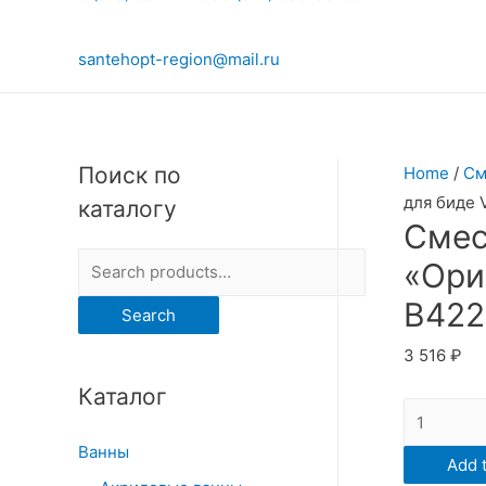
santehopt-region@mail.ru
Поиск по
Home
/
См
для биде 
каталогу
Смес
S
«Ори
e
В422
Search
a
3 516
₽
r
Каталог
c
Смесител
h
для
Ванны
f
Add t
биде