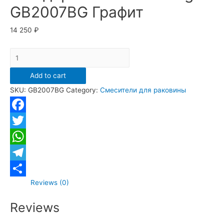
GB2007BG Графит
14 250
₽
Смеситель
для
Add to cart
раковины
SKU:
GB2007BG
Category:
Смесители для раковины
стандартный
Grocenberg
GB2007BG
Facebook
Графит
Twitter
quantity
WhatsApp
Telegram
Reviews (0)
Отправить
Reviews