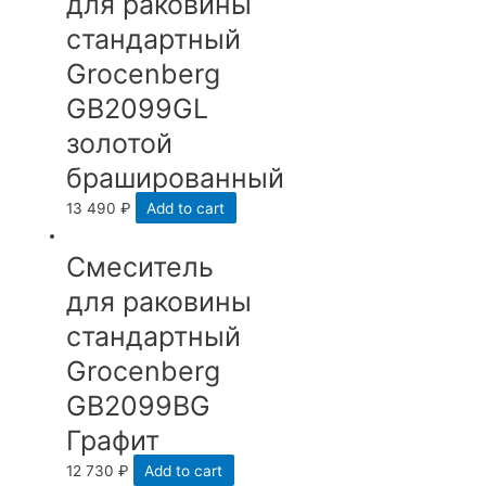
для раковины
стандартный
Grocenberg
GB2099GL
золотой
брашированный
13 490
₽
Add to cart
Смеситель
для раковины
стандартный
Grocenberg
GB2099BG
Графит
12 730
₽
Add to cart