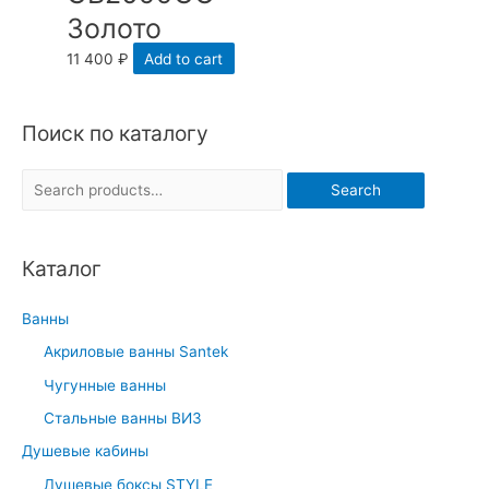
Золото
11 400
₽
Add to cart
Поиск по каталогу
S
Search
e
a
Каталог
r
c
Ванны
h
Акриловые ванны Santek
f
Чугунные ванны
o
r
Стальные ванны ВИЗ
:
Душевые кабины
Душевые боксы STYLE