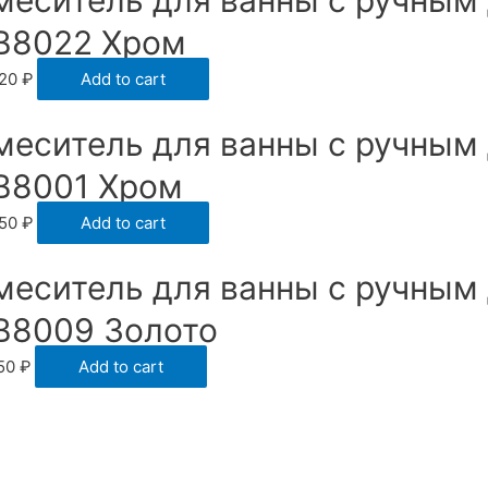
меситель для ванны с ручным
B8022 Хром
820
₽
Add to cart
меситель для ванны с ручным
B8001 Хром
050
₽
Add to cart
меситель для ванны с ручным
B8009 Золото
150
₽
Add to cart