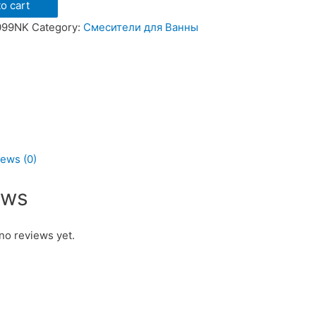
o cart
099NK
Category:
Смесители для Ванны
g
K
ews (0)
ь
ews
no reviews yet.