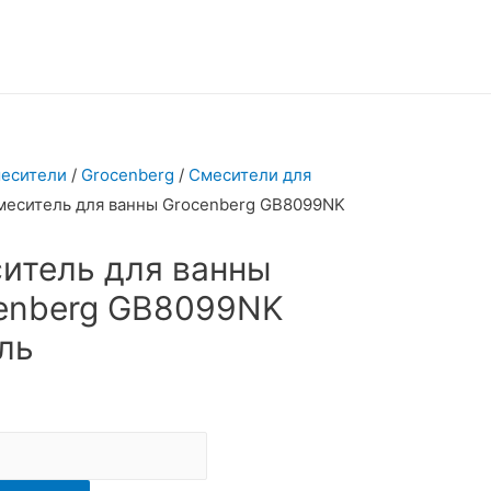
есители
/
Grocenberg
/
Смесители для
меситель для ванны Grocenberg GB8099NK
итель для ванны
enberg GB8099NK
ль
ь