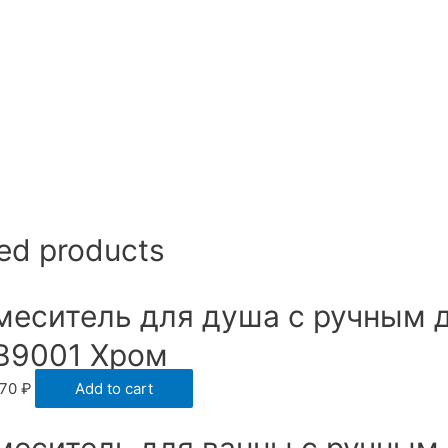
ed products
меситель для душа с ручным 
B9001 Хром
770
₽
Add to cart