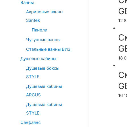
С
Ванны
G
Акриловые ванны
Santek
12 
Панели
С
Чугунные ванны
G
Стальные ванны ВИЗ
18 
Душевые кабины
Душевые боксы
С
STYLE
G
Душевые кабины
ARCUS
16 
Душевые кабины
STYLE
Санфаянс