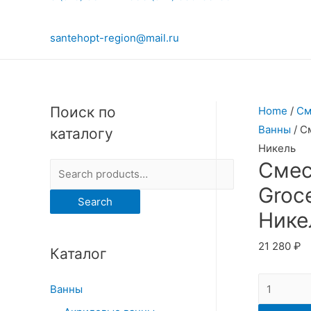
santehopt-region@mail.ru
Поиск по
Home
/
См
Ванны
/ С
каталогу
Никель
Смес
S
e
Groc
Search
a
Нике
r
21 280
₽
Каталог
c
h
Смесител
Ванны
f
для