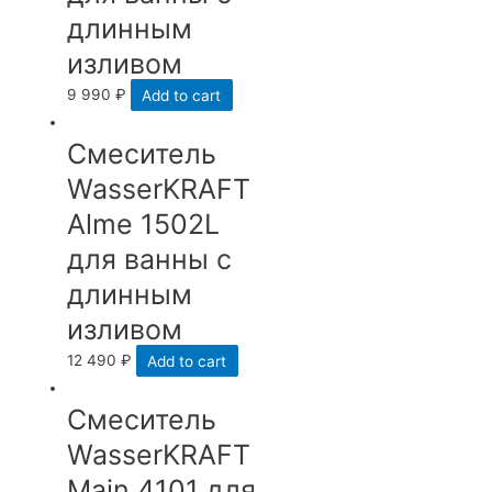
длинным
изливом
9 990
₽
Add to cart
Смеситель
WasserKRAFT
Alme 1502L
для ванны с
длинным
изливом
12 490
₽
Add to cart
Смеситель
WasserKRAFT
Main 4101 для