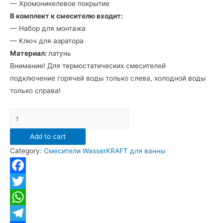
— Хромоникелевое покрытие
В комплект к смесителю входит:
— Набор для монтажа
— Ключ для аэратора
Материал:
латунь
Внимание! Для термостатических смесителей
подключение горячей воды только слева, холодной воды
только справа!
Смеситель
термостатический
Add to cart
WasserKRAFT
Category:
Смесители WasserKRAFT для ванны
Berkel
4811
для
Facebook
ванны
Twitter
с
WhatsApp
коротким