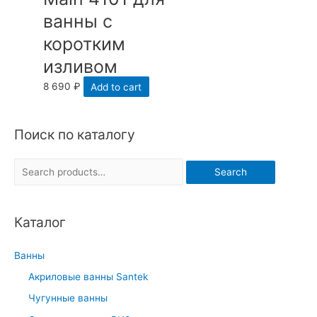
ванны с
коротким
изливом
8 690
₽
Add to cart
Поиск по каталогу
S
Search
e
a
Каталог
r
c
Ванны
h
Акриловые ванны Santek
f
Чугунные ванны
o