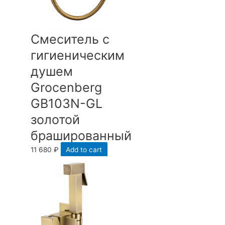
Смеситель с
гигиеническим
душем
Grocenberg
GB103N-GL
золотой
брашированный
11 680
₽
Add to cart