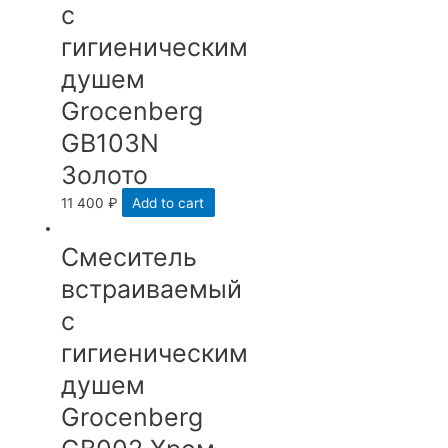
с
гигиеническим
душем
Grocenberg
GB103N
Золото
11 400
₽
Add to cart
Смеситель
встраиваемый
с
гигиеническим
душем
Grocenberg