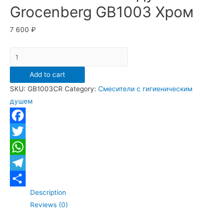
Grocenberg GB1003 Хром
7 600
₽
Смеситель
встраиваемый
Add to cart
с
SKU:
GB1003CR
Category:
Смесители с гигиеническим
гигиеническим
душем
душем
Grocenberg
GB1003
Facebook
Хром
Twitter
quantity
WhatsApp
Telegram
Description
Отправить
Reviews (0)