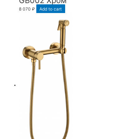
GB002 Хром
8 070
₽
Add to cart