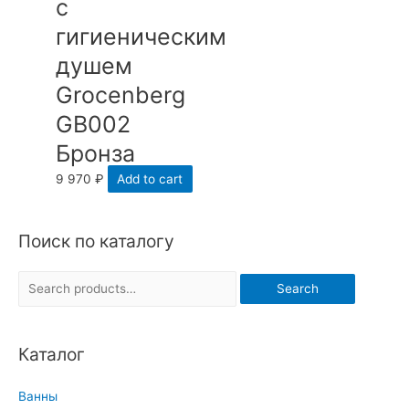
с
гигиеническим
душем
Grocenberg
GB002
Бронза
9 970
₽
Add to cart
Поиск по каталогу
S
Search
e
a
Каталог
r
c
Ванны
h