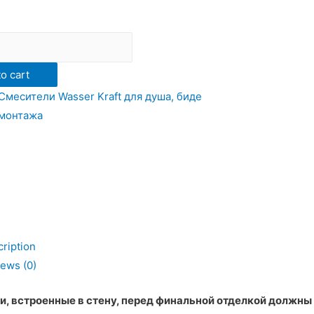
ь
AFT
o cart
Смесители Wasser Kraft для душа, биде
 монтажа
ription
ь
ews (0)
, встроенные в стену, перед финальной отделкой должны 