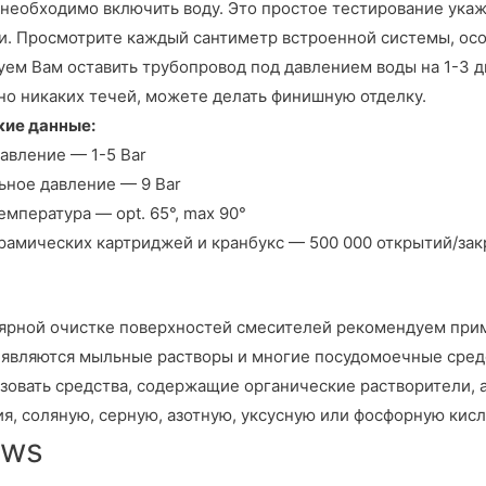
 необходимо включить воду. Это простое тестирование ука
и. Просмотрите каждый сантиметр встроенной системы, осо
ем Вам оставить трубопровод под давлением воды на 1-3 дн
о никаких течей, можете делать финишную отделку.
кие данные:
авление — 1-5 Bar
ное давление — 9 Bar
емпература — opt. 65°, max 90°
рамических картриджей и кранбукс — 500 000 открытий/зак
ярной очистке поверхностей смесителей рекомендуем при
являются мыльные растворы и многие посудомоечные средс
зовать средства, содержащие органические растворители,
я, соляную, серную, азотную, уксусную или фосфорную кисл
ews