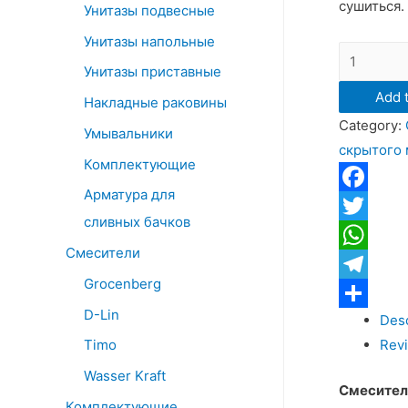
сушиться.
Унитазы подвесные
Унитазы напольные
Смесител
Унитазы приставные
WasserKR
Add t
Aisch
Накладные раковины
Category:
5551
Умывальники
скрытого
для
Комплектующие
душа
Арматура для
скрытого
Facebook
сливных бачков
монтажа,
Twitter
цвет
Смесители
WhatsApp
матовое
Grocenberg
Telegram
золото
D-Lin
Desc
Отправит
quantity
Timo
Revi
Wasser Kraft
Смесители
Комплектующие