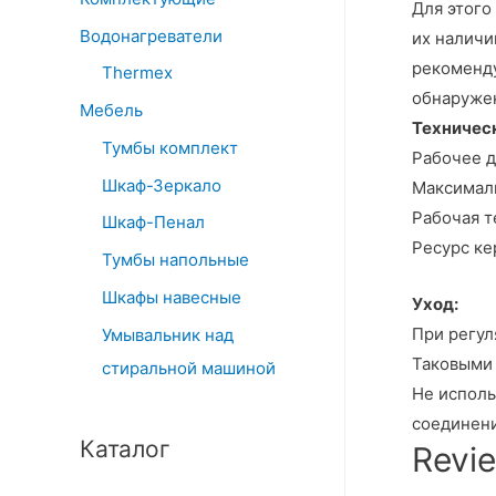
Для этого
Водонагреватели
их наличи
рекоменду
Thermex
обнаружен
Мебель
Техничес
Тумбы комплект
Рабочее д
Шкаф-Зеркало
Максималь
Рабочая т
Шкаф-Пенал
Ресурс ке
Тумбы напольные
Шкафы навесные
Уход:
При регул
Умывальник над
Таковыми 
стиральной машиной
Не исполь
соединени
Каталог
Revi