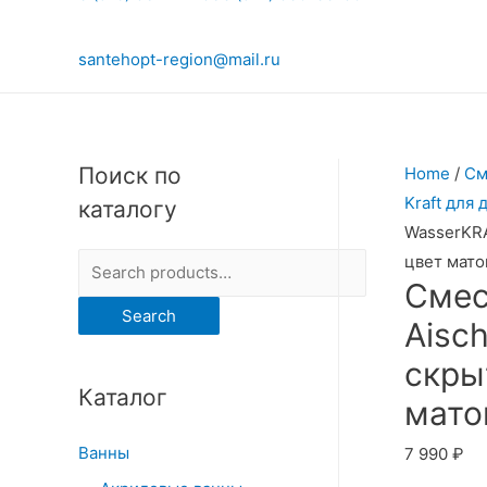
santehopt-region@mail.ru
Поиск по
Home
/
См
Kraft для
каталогу
WasserKRA
цвет мато
S
Смес
e
Search
Aisc
a
r
скры
Каталог
c
мато
h
Ванны
7 990
₽
f