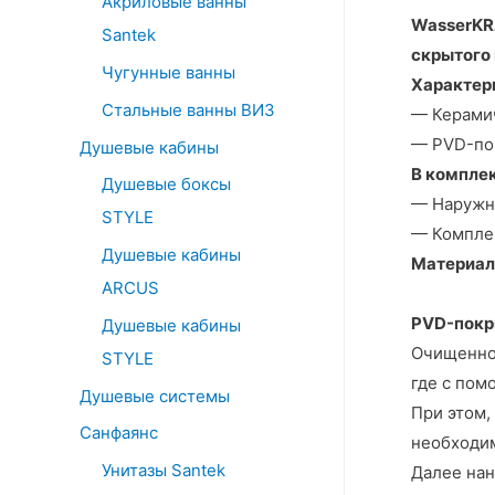
Акриловые ванны
o
WasserKR
Santek
r
скрытого 
:
Чугунные ванны
Характер
Стальные ванны ВИЗ
— Керамич
— PVD-по
Душевые кабины
В комплек
Душевые боксы
— Наружна
STYLE
— Комплек
Душевые кабины
Материал
ARCUS
PVD-покр
Душевые кабины
Очищенное
STYLE
где с пом
Душевые системы
При этом,
Санфаянс
необходим
Унитазы Santek
Далее нан