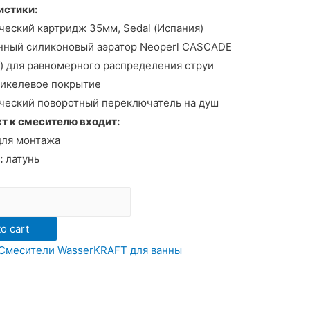
истики:
еский картридж 35мм, Sedal (Испания)
нный силиконовый аэратор Neoperl CASCADE
) для равномерного распределения струи
икелевое покрытие
ческий поворотный переключатель на душ
т к смесителю входит:
для монтажа
:
латунь
ь
AFT
o cart
Смесители WasserKRAFT для ванны