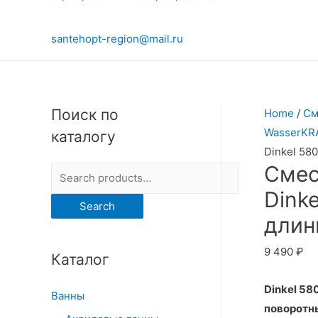
santehopt-region@mail.ru
Поиск по
Home
/
См
WasserKR
каталогу
Dinkel 58
Смес
S
e
Dink
Search
a
длин
r
9 490
₽
Каталог
c
h
Dinkel 58
Ванны
f
поворотн