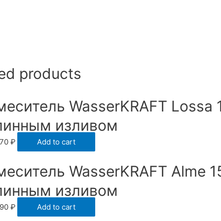
ed products
меситель WasserKRAFT Lossa 1
линным изливом
370
₽
Add to cart
меситель WasserKRAFT Alme 1
линным изливом
490
₽
Add to cart