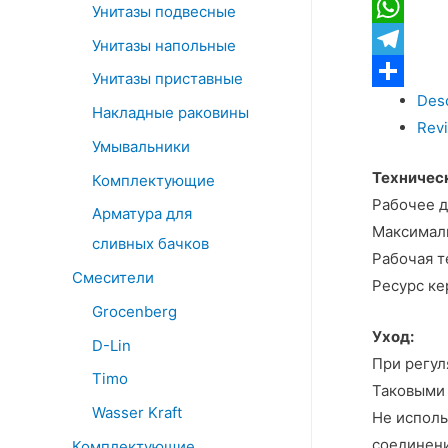
Twitter
Унитазы подвесные
длинным
WhatsApp
Унитазы напольные
изливом
Telegram
quantity
Унитазы приставные
Desc
Отправит
Накладные раковины
Revi
Умывальники
Техничес
Комплектующие
Рабочее д
Арматура для
Максималь
сливных бачков
Рабочая т
Смесители
Ресурс ке
Grocenberg
Уход:
D-Lin
При регул
Timo
Таковыми 
Wasser Kraft
Не исполь
соединени
Комплектующие