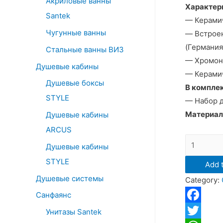
Акриловые ванны
o
Характер
Santek
r
— Керамич
:
Чугунные ванны
— Встрое
(Германия
Стальные ванны ВИЗ
— Хромон
Душевые кабины
— Керами
Душевые боксы
В комплек
STYLE
— Набор 
Материал
Душевые кабины
ARCUS
Смесител
Душевые кабины
WasserKR
STYLE
Add t
Dinkel
Душевые системы
Category:
5802L
для
Санфаянс
ванны
Facebook
Унитазы Santek
с