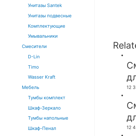
Унитазы Santek
Унитазы подвесные
Комплектующие
Умывальники
Relat
Смесители
D-Lin
С
Timo
д
Wasser Kraft
12 
Мебель
Тумбы комплект
С
Шкаф-Зеркало
д
Тумбы напольные
12 
Шкаф-Пенал