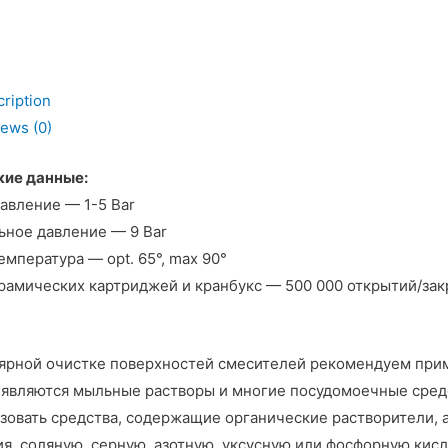
ription
ь
ews (0)
кие данные:
авление — 1-5 Bar
ное давление — 9 Bar
емпература — opt. 65°, max 90°
рамических картриджей и кранбукс — 500 000 открытий/зак
ярной очистке поверхностей смесителей рекомендуем при
являются мыльные растворы и многие посудомоечные средс
зовать средства, содержащие органические растворители,
я, соляную, серную, азотную, уксусную или фосфорную кисл