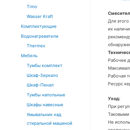
Timo
Смесители
Wasser Kraft
Для этого
Комплектующие
их наличи
Водонагреватели
рекоменду
обнаружен
Thermex
Техничес
Мебель
Рабочее д
Тумбы комплект
Максималь
Шкаф-Зеркало
Рабочая т
Ресурс ке
Шкаф-Пенал
Тумбы напольные
Уход:
Шкафы навесные
При регул
Таковыми 
Умывальник над
Не исполь
стиральной машиной
соединени