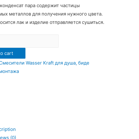
 конденсат пара содержит частицы
ых металлов для получения нужного цвета.
осится лак и изделие отправляется сушиться.
ь
AFT
o cart
Смесители Wasser Kraft для душа, биде
 монтажа
я
ription
ь
ews (0)