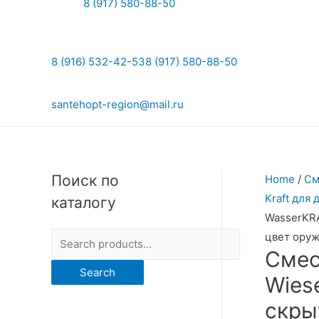
8 (917) 580-88-50
8 (916) 532-42-53
8 (917) 580-88-50
santehopt-region@mail.ru
Поиск по
Home
/
См
Kraft для
каталогу
WasserKRA
цвет оруж
S
Смес
e
Search
Wies
a
r
скры