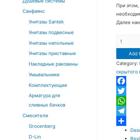
Душевые системы
При этом,
Санфаянс
необходим
Унитазы Santek
Далее нан
Унитазы подвесные
Смесител
Унитазы напольные
WasserKR
Унитазы приставные
Add t
Wiese
Category:
8451
Накладные раковины
скрытого
для
Умывальники
душа
Комплектующие
скрытого
Facebook
Арматура для
монтажа,
Twitter
сливных бачков
цвет
WhatsApp
оружейна
Смесители
Telegram
сталь
Grocenberg
Desc
Отправит
quantity
D-Lin
Revi