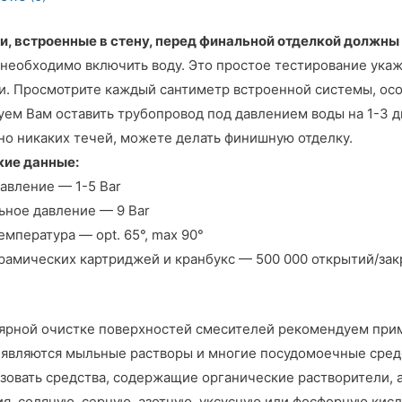
, встроенные в стену, перед финальной отделкой должны 
 необходимо включить воду. Это простое тестирование ука
и. Просмотрите каждый сантиметр встроенной системы, осо
ем Вам оставить трубопровод под давлением воды на 1-3 дн
о никаких течей, можете делать финишную отделку.
кие данные:
авление — 1-5 Bar
ное давление — 9 Bar
емпература — opt. 65°, max 90°
рамических картриджей и кранбукс — 500 000 открытий/зак
ярной очистке поверхностей смесителей рекомендуем при
являются мыльные растворы и многие посудомоечные средс
зовать средства, содержащие органические растворители,
я, соляную, серную, азотную, уксусную или фосфорную кисл