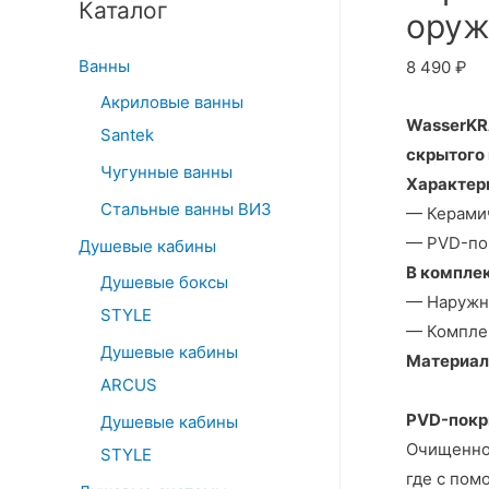
Каталог
c
оруж
h
Ванны
8 490
₽
f
Акриловые ванны
o
WasserKR
Santek
r
скрытого
:
Чугунные ванны
Характер
Стальные ванны ВИЗ
— Керамич
— PVD-по
Душевые кабины
В комплек
Душевые боксы
— Наружна
STYLE
— Комплек
Душевые кабины
Материал
ARCUS
PVD-покр
Душевые кабины
Очищенное
STYLE
где с пом