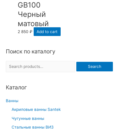
GB100
Черный
матовый
2 850
₽
Add to cart
Поиск по каталогу
S
Search
e
a
Каталог
r
c
Ванны
h
Акриловые ванны Santek
f
Чугунные ванны
o
r
Стальные ванны ВИЗ