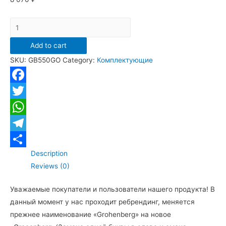
Стойка
для
Add to cart
душа
SKU:
GB550GO
Category:
Комплектующие
Grocenberg
GB550
Золото
Facebook
quantity
Twitter
WhatsApp
Telegram
Description
Отправить
Reviews (0)
Уважаемые покупатели и пользователи нашего продукта! В
данный момент у нас проходит ребрендинг, меняется
прежнее наименование «Grohenberg» на новое