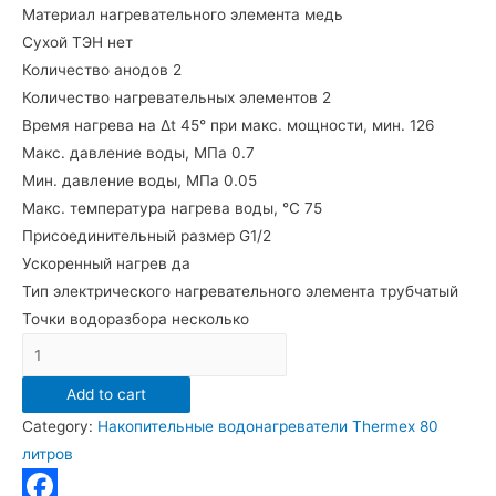
Материал нагревательного элемента
медь
Сухой ТЭН
нет
Количество анодов
2
Количество нагревательных элементов 2
Время нагрева на ∆t 45° при макс. мощности, мин.
126
Макс. давление воды, МПа 0.7
Мин. давление воды, МПа
0.05
Макс. температура нагрева воды, °С
75
Присоединительный размер
G1/2
Ускоренный нагрев
да
Тип электрического нагревательного элемента трубчатый
Точки водоразбора
несколько
THERMEX
IF
Add to cart
80
Category:
Накопительные водонагреватели Thermex 80
V
литров
(pro)
quantity