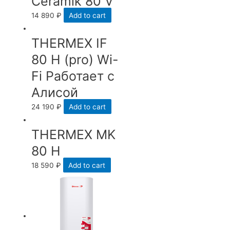
Ceramik 80 V
14 890
₽
Add to cart
THERMEX IF
80 H (pro) Wi-
Fi Работает с
Алисой
24 190
₽
Add to cart
THERMEX MK
80 H
18 590
₽
Add to cart