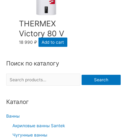
THERMEX
Victory 80 V
18 990
₽
Add to cart
Поиск по каталогу
S
Search
e
a
Каталог
r
c
Ванны
h
Акриловые ванны Santek
f
Чугунные ванны
o