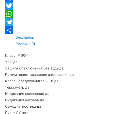
Facebook
Twitter
WhatsApp
Telegram
Description
Отправить
Reviews (0)
Класс IP
IPX4
УЗО
да
Защита от включения без водыда
Режим предотвращения замерзания
да
Клапан предохранительный
да
Термометр
да
Индикация включения
да
Индикация нагрева
да
Самодиагностика
да
Пульт ДУ
нет