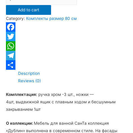
напольная
Add to cart
Санта
Category:
Комплекты размер 80 см
"Дублин
80"
quantity
Facebook
Twitter
WhatsApp
Telegram
Description
Отправить
Reviews (0)
Комплектация:
ручка хром -3 шт., ножки —
4шт, выдвижной ящик с плавным ходом и бесшумным
закрыванием 1шт
О коллекции:
Мебель для ванной СанТа коллекция
«Дублин» выполнена в современном стиле. На фасады