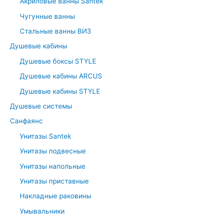
Акриловые ванны Santek
f
Чугунные ванны
o
r
Стальные ванны ВИЗ
:
Душевые кабины
Душевые боксы STYLE
Душевые кабины ARCUS
Душевые кабины STYLE
Душевые системы
Санфаянс
Унитазы Santek
Унитазы подвесные
Унитазы напольные
Унитазы приставные
Накладные раковины
Умывальники