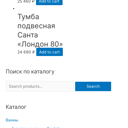
25 460
₽
Add to cart
Тумба
подвесная
Санта
«Лондон 80»
24 690
₽
Add to cart
Поиск по каталогу
S
Search
e
a
Каталог
r
c
Ванны
h