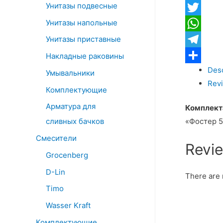
quantity
Унитазы подвесные
Facebook
Унитазы напольные
Twitter
WhatsApp
Унитазы приставные
Telegram
Накладные раковины
Desc
Отправит
Умывальники
Revi
Комплектующие
Арматура для
Комплект
сливных бачков
«Фостер 5
Смесители
Revi
Grocenberg
D-Lin
There are 
Timo
Wasser Kraft
Комплектующие