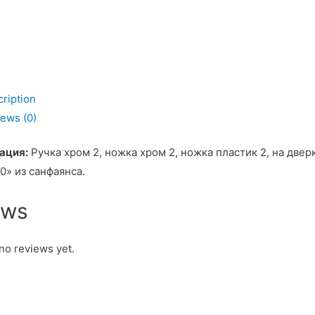
ription
ь
ews (0)
ация:
Ручка хром 2, ножка хром 2, ножка пластик 2, на двер
0» из санфаянса.
ews
no reviews yet.