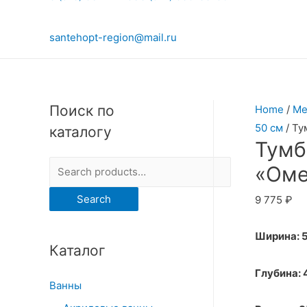
santehopt-region@mail.ru
Поиск по
Home
/
Ме
50 см
/ Ту
каталогу
Тумб
S
«Оме
e
Search
9 775
₽
a
r
Ширина: 
Каталог
c
h
Глубина:
Ванны
f