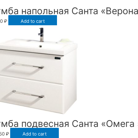
умба напольная Санта «Верона
50
₽
Add to cart
умба подвесная Санта «Омега
150
₽
Add to cart