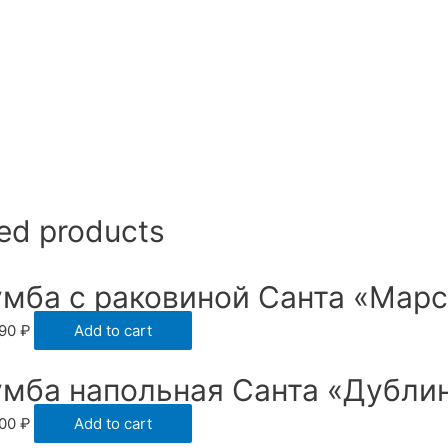
ed products
умба с раковиной Санта «Марс
790
₽
Add to cart
умба напольная Санта «Дубли
200
₽
Add to cart