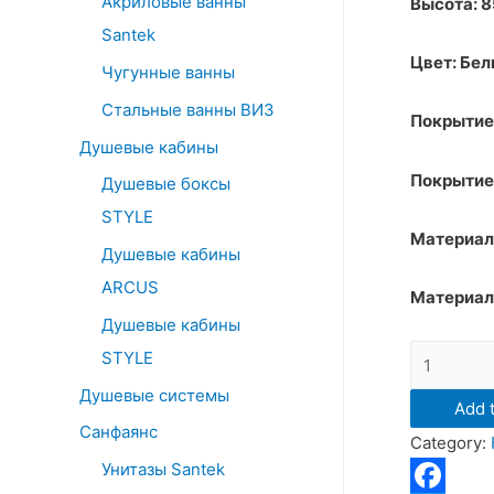
Акриловые ванны
Высота: 
o
Santek
r
Цвет: Бе
:
Чугунные ванны
Стальные ванны ВИЗ
Покрытие
Душевые кабины
Покрытие
Душевые боксы
STYLE
Материал
Душевые кабины
ARCUS
Материал
Душевые кабины
Тумба
STYLE
напольная
Душевые системы
Add t
Санта
Санфаянс
Category:
"Омега
Унитазы Santek
50"