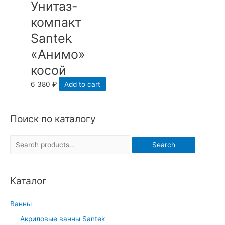
Унитаз-
компакт
Santek
«Анимо»
косой
6 380
₽
Add to cart
Поиск по каталогу
S
Search
e
a
Каталог
r
c
Ванны
h
Акриловые ванны Santek
f