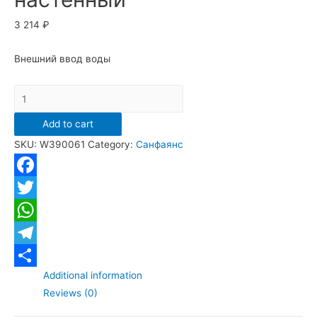
3 214
₽
Внешний ввод воды
Vidima
W390061
Add to cart
"Сева
SKU:
W390061
Category:
Санфаянс
Микс"
(BOX)
писсуар
Facebook
настенный
Twitter
quantity
WhatsApp
Telegram
Additional information
Отправить
Reviews (0)