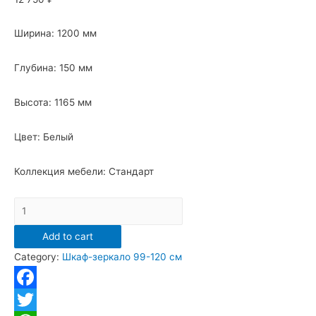
Ширина: 1200 мм
Глубина: 150 мм
Высота: 1165 мм
Цвет: Белый
Коллекция мебели: Стандарт
Зеркальный
шкаф
Add to cart
Санта
Category:
Шкаф-зеркало 99-120 см
"Стандарт
120"
Трельяж
Facebook
quantity