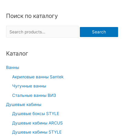
Поиск по каталогу
S
Search
e
a
Каталог
r
c
Ванны
h
Акриловые ванны Santek
f
Чугунные ванны
o
r
Стальные ванны ВИЗ
:
Душевые кабины
Душевые боксы STYLE
Душевые кабины ARCUS
Душевые кабины STYLE