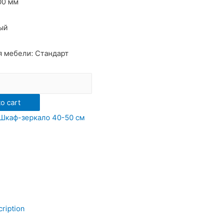
00 мм
ый
 мебели: Стандарт
ый
o cart
Шкаф-зеркало 40-50 см
ription
ь