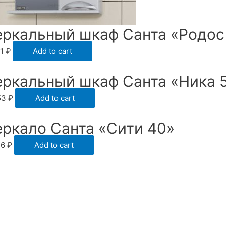
еркальный шкаф Санта «Родос 
51
₽
Add to cart
еркальный шкаф Санта «Ника 
53
₽
Add to cart
еркало Санта «Сити 40»
36
₽
Add to cart