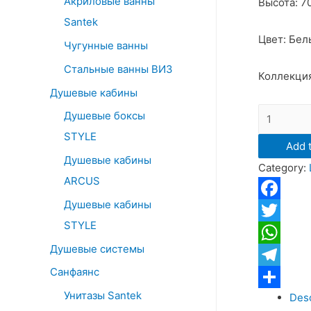
Акриловые ванны
Высота: 7
o
Santek
r
Цвет: Бел
:
Чугунные ванны
Стальные ванны ВИЗ
Коллекция
Душевые кабины
Зеркальн
Душевые боксы
шкаф
STYLE
Add t
Санта
Душевые кабины
Category:
"Волна
ARCUS
50"
Душевые кабины
quantity
Facebook
STYLE
Twitter
Душевые системы
WhatsApp
Санфаянс
Telegram
Унитазы Santek
Desc
Отправит