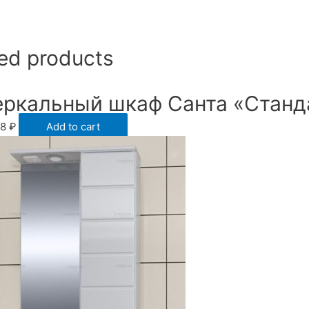
ed products
еркальный шкаф Санта «Станда
78
₽
Add to cart