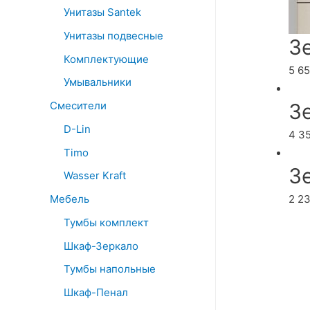
Унитазы Santek
Унитазы подвесные
З
Комплектующие
5 6
Умывальники
З
Смесители
D-Lin
4 3
Timo
З
Wasser Kraft
2 2
Мебель
Тумбы комплект
Шкаф-Зеркало
Тумбы напольные
Шкаф-Пенал