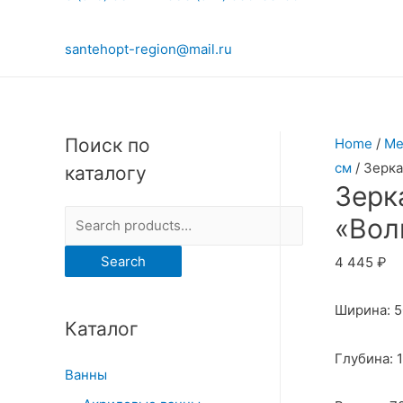
santehopt-region@mail.ru
Поиск по
Home
/
Ме
см
/ Зерк
каталогу
Зерк
S
«Вол
e
Search
4 445
₽
a
r
Ширина: 
Каталог
c
h
Глубина: 
Ванны
f