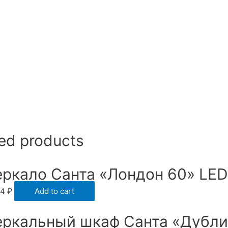
ed products
еркало Санта «Лондон 60» LED
54
₽
Add to cart
еркальный шкаф Санта «Дубли