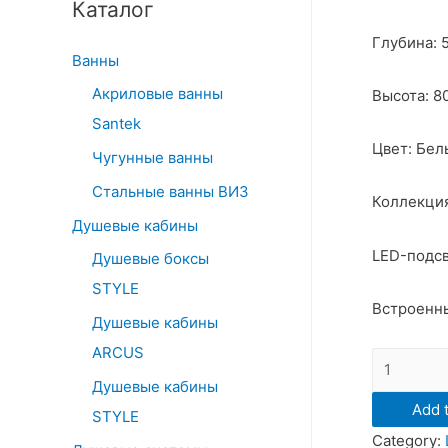
Каталог
c
h
Глубина: 
Ванны
f
Акриловые ванны
Высота: 8
o
Santek
r
Цвет: Бел
:
Чугунные ванны
Стальные ванны ВИЗ
Коллекция
Душевые кабины
LED-подсв
Душевые боксы
STYLE
Встроенны
Душевые кабины
ARCUS
Зеркало
Душевые кабины
Санта
Add t
"Луна"
STYLE
Category:
LED