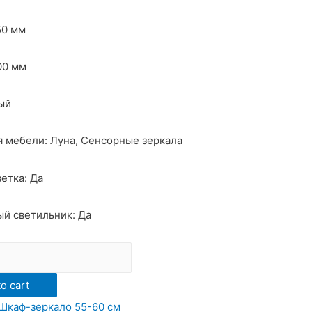
50 мм
00 мм
ый
 мебели: Луна, Сенсорные зеркала
етка: Да
й светильник: Да
o cart
Шкаф-зеркало 55-60 см