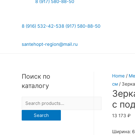
8 (917) 580-88-50
8 (916) 532-42-53
8 (917) 580-88-50
santehopt-region@mail.ru
Поиск по
Home
/
Ме
см
/ Зерка
каталогу
Зерк
S
с по
e
Search
13 173
₽
a
r
Ширина: 