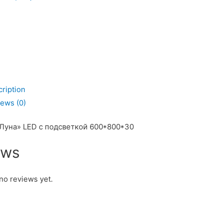
ой
ription
ь
ews (0)
Луна» LED с подсветкой 600*800*30
ews
no reviews yet.