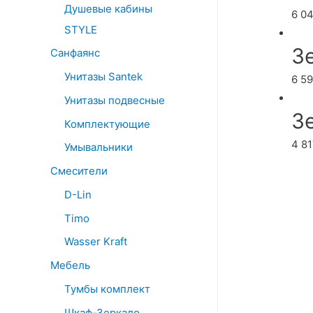
Душевые кабины
6 0
STYLE
З
Санфаянс
Унитазы Santek
6 5
Унитазы подвесные
З
Комплектующие
4 8
Умывальники
Смесители
D-Lin
Timo
Wasser Kraft
Мебель
Тумбы комплект
Шкаф-Зеркало