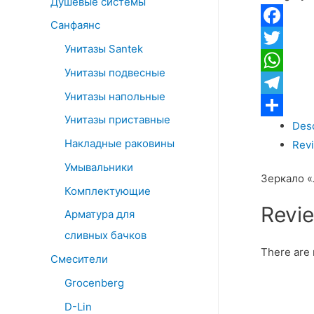
Душевые системы
с
Санфаянс
подсветк
Facebook
Унитазы Santek
quantity
Twitter
Унитазы подвесные
WhatsApp
Унитазы напольные
Telegram
Унитазы приставные
Desc
Отправит
Накладные раковины
Revi
Умывальники
Зеркало «
Комплектующие
Revi
Арматура для
сливных бачков
There are 
Смесители
Grocenberg
D-Lin