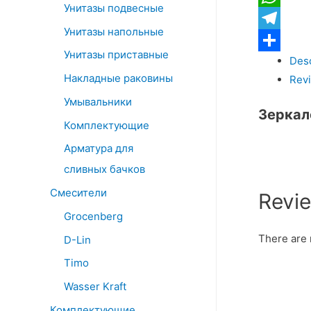
quantity
Унитазы подвесные
WhatsApp
Унитазы напольные
Telegram
Унитазы приставные
Desc
Отправит
Накладные раковины
Revi
Умывальники
Зеркал
Комплектующие
Арматура для
сливных бачков
Смесители
Revi
Grocenberg
There are 
D-Lin
Timo
Wasser Kraft
Комплектующие