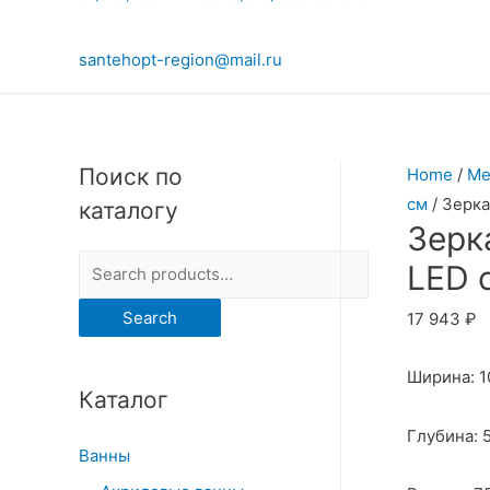
santehopt-region@mail.ru
Поиск по
Home
/
Ме
см
/ Зерка
каталогу
Зерк
S
LED 
e
Search
17 943
₽
a
r
Ширина: 1
Каталог
c
h
Глубина: 
Ванны
f