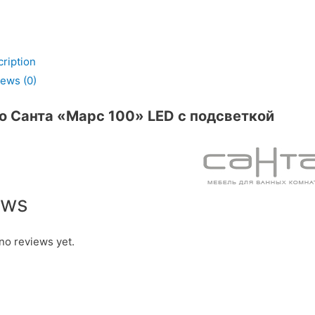
ription
ь
ews (0)
о Санта «Марс 100» LED с подсветкой
ews
no reviews yet.