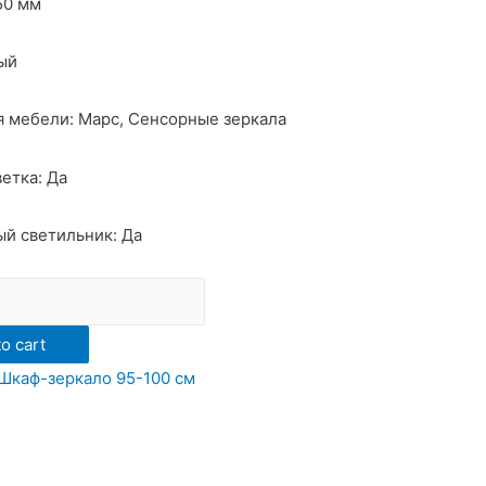
50 мм
ый
 мебели: Марс, Сенсорные зеркала
етка: Да
й светильник: Да
o cart
Шкаф-зеркало 95-100 см
ой