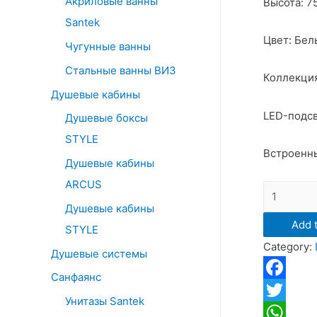
Акриловые ванны
Высота: 7
o
Santek
r
Цвет: Бел
:
Чугунные ванны
Стальные ванны ВИЗ
Коллекция
Душевые кабины
LED-подсв
Душевые боксы
STYLE
Встроенны
Душевые кабины
ARCUS
Зеркало
Душевые кабины
Санта
Add t
"Марс
STYLE
Category:
100"
Душевые системы
LED
Санфаянс
с
Facebook
Унитазы Santek
подсветк
Twitter