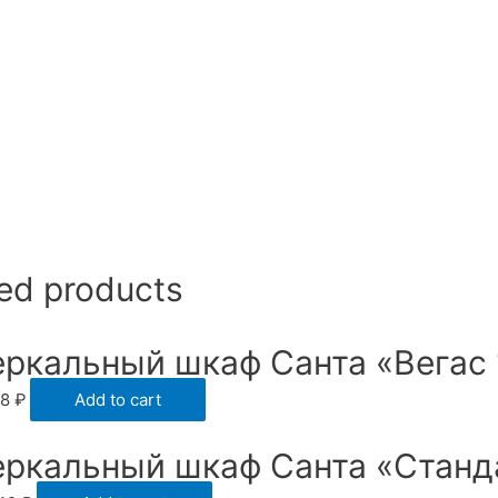
ed products
еркальный шкаф Санта «Вегас 
78
₽
Add to cart
еркальный шкаф Санта «Станд